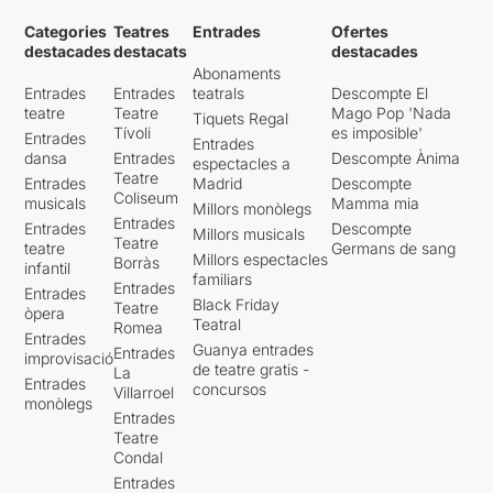
Categories
Teatres
Entrades
Ofertes
destacades
destacats
destacades
Abonaments
Entrades
Entrades
teatrals
Descompte El
teatre
Teatre
Mago Pop 'Nada
Tiquets Regal
Tívoli
es imposible'
Entrades
Entrades
dansa
Entrades
Descompte Ànima
espectacles a
Teatre
Entrades
Madrid
Descompte
Coliseum
musicals
Mamma mia
Millors monòlegs
Entrades
Entrades
Descompte
Millors musicals
Teatre
teatre
Germans de sang
Millors espectacles
Borràs
infantil
familiars
Entrades
Entrades
Black Friday
Teatre
òpera
Teatral
Romea
Entrades
Guanya entrades
Entrades
improvisació
de teatre gratis -
La
Entrades
concursos
Villarroel
monòlegs
Entrades
Teatre
Condal
Entrades