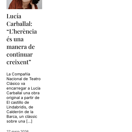
Lucía
Carballal:
“L’herència
és una
manera de
continuar
creixent”
La Compañía
Nacional de Teatro
Clásico va
encarregar a Lucía
Carballal una obra
original a partir de
El castillo de
Lindabridis, de
Calderón de la
Barca, un clàssic
sobre una […]
27 maig 2026