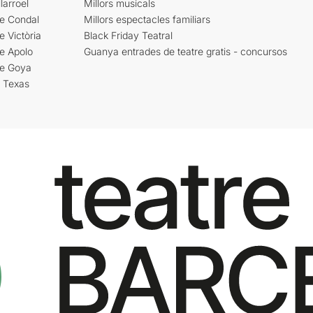
larroel
Millors musicals
re Condal
Millors espectacles familiars
e Victòria
Black Friday Teatral
e Apolo
Guanya entrades de teatre gratis - concursos
re Goya
i Texas