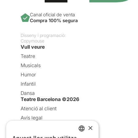
Canal oficial de venta
Compra 100% segura
Disseny i programació:
Copymouse
Vull veure
Teatre
Musicals
Humor
Infantil
Dansa
Teatre Barcelona ©2026
Atenció al client
Avís legal
×
Política de privacitat
Política de cookies