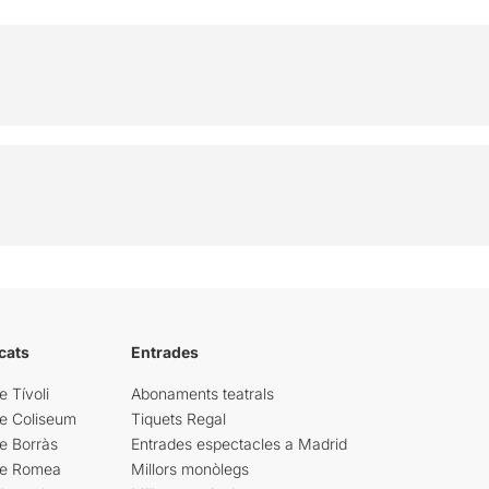
cats
Entrades
e Tívoli
Abonaments teatrals
re Coliseum
Tiquets Regal
e Borràs
Entrades espectacles a Madrid
re Romea
Millors monòlegs