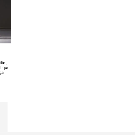
ítol,
ai que
ça