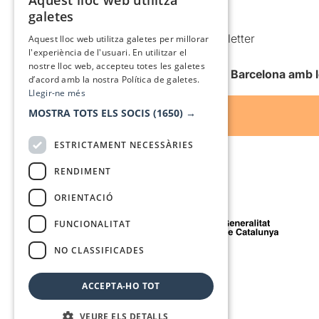
Aquest lloc web utilitza
CATALAN
galetes
Condicions d’ús
SPANISH
Comunicacions comercials i Newsletter
Aquest lloc web utilitza galetes per millorar
l'experiència de l'usuari. En utilitzar el
Anuncia’t
nostre lloc web, accepteu totes les galetes
Vull rebre la newsletter de Teatre Barcelona amb 
d’acord amb la nostra Política de galetes.
Llegir-ne més
MOSTRA TOTS ELS SOCIS
(1650) →
ESTRICTAMENT NECESSÀRIES
RENDIMENT
ORIENTACIÓ
Amb el suport de
FUNCIONALITAT
NO CLASSIFICADES
Mitjà de comunicació associat a
ACCEPTA-HO TOT
VEURE ELS DETALLS