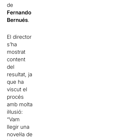
de
Fernando
Bernués
.
El director
s’ha
mostrat
content
del
resultat, ja
que ha
viscut el
procés
amb molta
il·lusió:
“Vam
llegir una
novel·la de