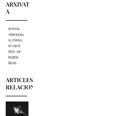
ARXIVAT
A
emma
vilarasau
si mireu
el vent
don ve
teatre
lliure
ARTICLES
RELACIONATS