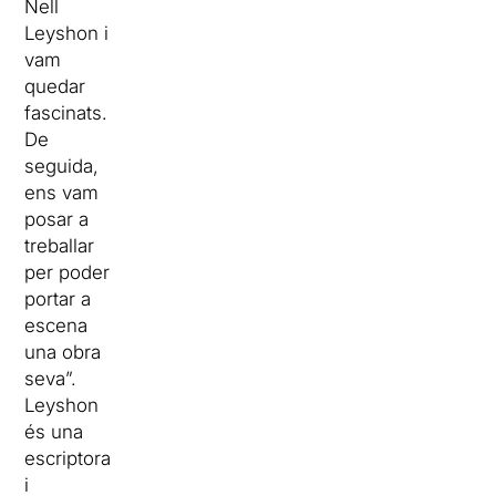
Nell
Leyshon i
vam
quedar
fascinats.
De
seguida,
ens vam
posar a
treballar
per poder
portar a
escena
una obra
seva”.
Leyshon
és una
escriptora
i