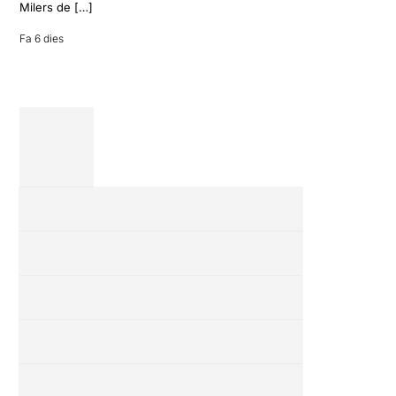
amics en una
Milers de […]
revisió completa
de […]
Fa 6 dies
28 juliol 2026