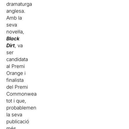
dramaturga
anglesa.
Amb la
seva
novel·la,
Black
Dirt
, va
ser
candidata
al Premi
Orange i
finalista
del Premi
Commonwealth,
tot i que,
probablemente,
la seva
publicació
més