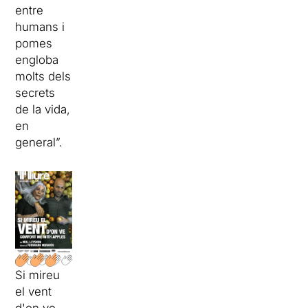
entre
humans i
pomes
engloba
molts dels
secrets
de la vida,
en
general”.
Si mireu
el vent
d'on ve