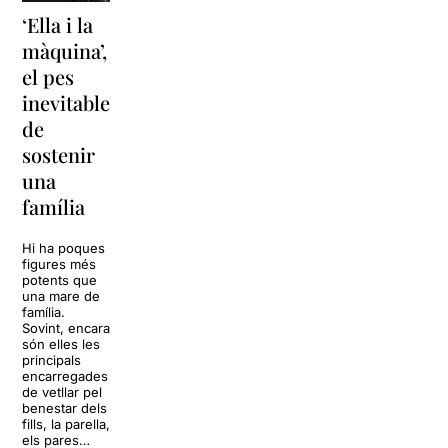
‘Ella i la
‘Sonrisas
Unes
màquina’,
y
vacances a
el pes
lágrimas’
‘Cancun’
inevitable
torna a
per
de
Barcelona
replantejar
sostenir
tota una
La música
una
vida
tornarà a
família
omplir la casa
dels Von
Sol, platja,
Trapp.
còctels i un
Hi ha poques
Sonrisas y
resort
figures més
lágrimas, un
paradisíac.
potents que
dels grans
L’escenari
una mare de
clàssics de la
sembla perfecte
família.
història del
per
Sovint, encara
teatre musical,
desconnectar
són elles les
arribarà al
de la rutina,
principals
Teatre Apolo
però una
encarregades
del 17 al […]
conversa
de vetllar pel
inoportuna pot
benestar dels
27 juliol 2026
convertir unes
fills, la parella,
vacances entre
els pares…