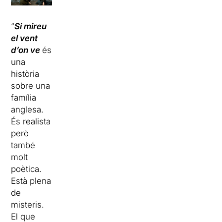
“
Si mireu
el vent
d’on ve
és
una
història
sobre una
família
anglesa.
És realista
però
també
molt
poètica.
Està plena
de
misteris.
El que