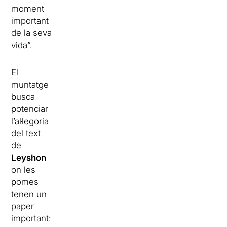
moment
important
de la seva
vida”.
El
muntatge
busca
potenciar
l’al·legoria
del text
de
Leyshon
on les
pomes
tenen un
paper
important: