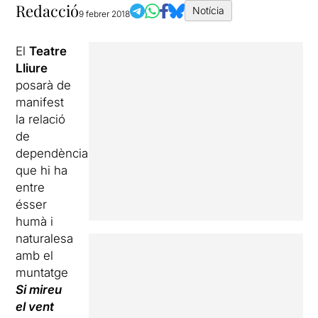
Redacció
Notícia
9 febrer 2018
El
Teatre
Lliure
posarà de
manifest
la relació
de
dependència
que hi ha
entre
ésser
humà i
naturalesa
amb el
muntatge
Si mireu
el vent