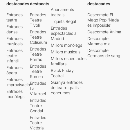
destacades
destacats
destacades
Abonaments
Entrades
Entrades
teatrals
Descompte El
teatre
Teatre
Mago Pop 'Nada
Tiquets Regal
Tívoli
es imposible'
Entrades
Entrades
dansa
Entrades
Descompte Ànima
espectacles a
Teatre
Entrades
Madrid
Descompte
Coliseum
musicals
Mamma mia
Millors monòlegs
Entrades
Entrades
Descompte
Millors musicals
Teatre
teatre
Germans de sang
Millors espectacles
Borràs
infantil
familiars
Entrades
Entrades
Black Friday
Teatre
òpera
Teatral
Romea
Entrades
Guanya entrades
Entrades
improvisació
de teatre gratis -
La
Entrades
concursos
Villarroel
monòlegs
Entrades
Teatre
Condal
Entrades
Teatre
Victòria