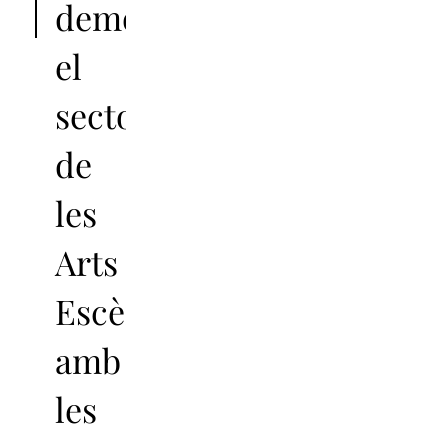
demostrat
el
sector
de
les
Arts
Escèniques
amb
les