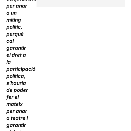
per anar
a un
míting
polític,
perquè
cal
garantir
el dret a
la
participació
política,
s’hauria
de poder
fer el
mateix
per anar
a teatre i
garantir