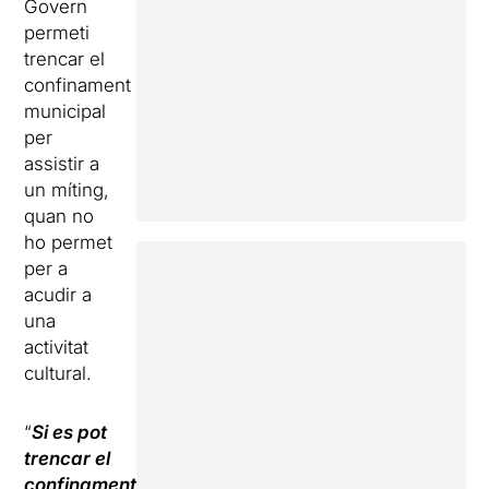
Govern
permeti
trencar el
confinament
municipal
per
assistir a
un míting,
quan no
ho permet
per a
acudir a
una
activitat
cultural.
“
Si es pot
trencar el
confinament