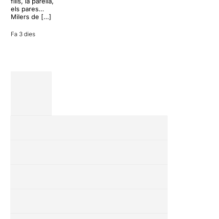
convertir unes
fills, la parella,
vacances entre
els pares…
amics en una
Milers de […]
revisió completa
de […]
Fa 3 dies
28 juliol 2026