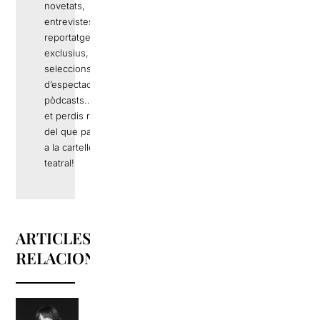
novetats,
entrevistes,
reportatges
exclusius,
seleccions
d’espectacles,
pòdcasts… No
et perdis res
del que passa
a la cartellera
teatral!
ARTICLES
RELACIONATS