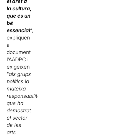
el dret a
la cultura,
que és un
bé
essencial
“,
expliquen
al
document
l’AADPC i
exigeixen
“
als grups
polítics la
mateixa
responsabilitat
que ha
demostrat
el sector
de les
arts