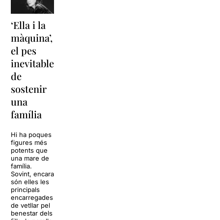
‘Ella i la
‘Sonrisas
Unes
màquina’,
y
vacances a
el pes
lágrimas’
‘Cancun’
inevitable
torna a
per
de
Barcelona
replantejar
sostenir
tota una
La música
una
vida
tornarà a
família
omplir la casa
dels Von
Sol, platja,
Trapp.
còctels i un
Hi ha poques
Sonrisas y
resort
figures més
lágrimas, un
paradisíac.
potents que
dels grans
L’escenari
una mare de
clàssics de la
sembla perfecte
família.
història del
per
Sovint, encara
teatre musical,
desconnectar
són elles les
arribarà al
de la rutina,
principals
Teatre Apolo
però una
encarregades
del 17 al […]
conversa
de vetllar pel
inoportuna pot
benestar dels
27 juliol 2026