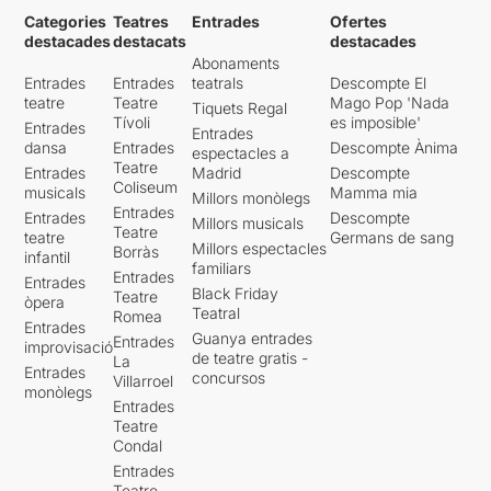
Categories
Teatres
Entrades
Ofertes
destacades
destacats
destacades
Abonaments
Entrades
Entrades
teatrals
Descompte El
teatre
Teatre
Mago Pop 'Nada
Tiquets Regal
Tívoli
es imposible'
Entrades
Entrades
dansa
Entrades
Descompte Ànima
espectacles a
Teatre
Entrades
Madrid
Descompte
Coliseum
musicals
Mamma mia
Millors monòlegs
Entrades
Entrades
Descompte
Millors musicals
Teatre
teatre
Germans de sang
Millors espectacles
Borràs
infantil
familiars
Entrades
Entrades
Black Friday
Teatre
òpera
Teatral
Romea
Entrades
Guanya entrades
Entrades
improvisació
de teatre gratis -
La
Entrades
concursos
Villarroel
monòlegs
Entrades
Teatre
Condal
Entrades
Teatre