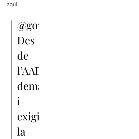
aquí:
@govern
Des
de
l’AADPC
demanem
i
exigim
la