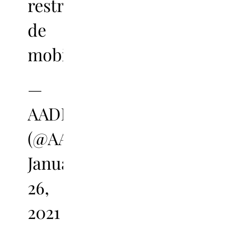
restriccions
de
mobilitat.
—
AADPC
(@AADPC)
January
26,
2021