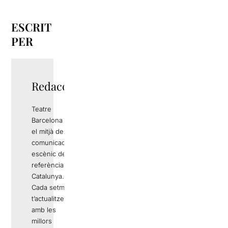
ESCRIT
PER
Redacció
Teatre
Barcelona és
el mitjà de
comunicació
escènic de
referència a
Catalunya.
Cada setmana
t’actualitzem
amb les
millors