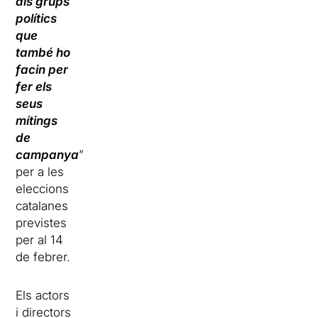
als grups
polítics
que
també ho
facin per
fer els
seus
mítings
de
campany
a
”
per a les
eleccions
catalanes
previstes
per al 14
de febrer.
Els actors
i directors