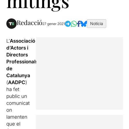
mítings
Redacció
Notícia
27 gener 2021
L’
Associació
d’Actors i
Directors
Professionals
de
Catalunya
(
AADPC
)
ha fet
public un
comunicat
on
lamenten
que el