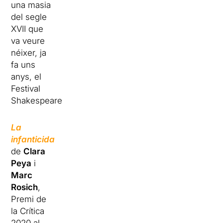
una masia
del segle
XVII que
va veure
néixer, ja
fa uns
anys, el
Festival
Shakespeare.
La
infanticida
de
Clara
Peya
i
Marc
Rosich
,
Premi de
la Crítica