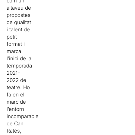
com un
altaveu de
propostes
de qualitat
i talent de
petit
format i
marca
l’inici de la
temporada
2021-
2022 de
teatre. Ho
fa en el
marc de
l’entorn
incomparable
de Can
Ratés,