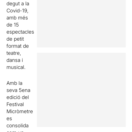
degut a la
Covid-19,
amb més
de 15
espectacles
de petit
format de
teatre,
dansa i
musical.
Amb la
seva 5ena
edició del
Festival
Micròmetre
es
consolida