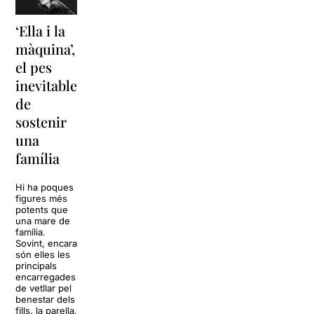
‘Ella i la
‘Sonrisas
Unes
màquina’,
y
vacances a
el pes
lágrimas’
‘Cancun’
inevitable
torna a
per
de
Barcelona
replantejar
sostenir
tota una
La música
una
vida
tornarà a
família
omplir la casa
dels Von
Sol, platja,
Trapp.
còctels i un
Hi ha poques
Sonrisas y
resort
figures més
lágrimas, un
paradisíac.
potents que
dels grans
L’escenari
una mare de
clàssics de la
sembla perfecte
família.
història del
per
Sovint, encara
teatre musical,
desconnectar
són elles les
arribarà al
de la rutina,
principals
Teatre Apolo
però una
encarregades
del 17 al […]
conversa
de vetllar pel
inoportuna pot
benestar dels
27 juliol 2026
convertir unes
fills, la parella,