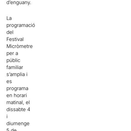
d’enguany.
La
programació
del
Festival
Micròmetre
per a
públic
familiar
s’amplia i
es
programa
en horari
matinal, el
dissabte 4
i
diumenge
5 de