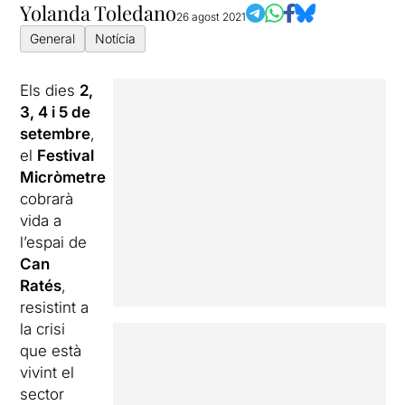
Yolanda Toledano
26 agost 2021
General
Notícia
Els dies
2,
3, 4 i 5 de
setembre
,
el
Festival
Micròmetre
cobrarà
vida a
l’espai de
Can
Ratés
,
resistint a
la crisi
que està
vivint el
sector