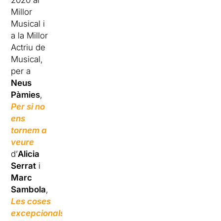
2020 al
Millor
Musical i
a la Millor
Actriu de
Musical,
per a
Neus
Pàmies
,
Per si no
ens
tornem a
veure
d’
Alicia
Serrat
i
Marc
Sambola
,
Les coses
excepcionals