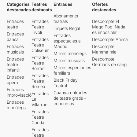
Categories
Teatres
Entrades
Ofertes
destacades
destacats
destacades
Abonaments
Entrades
Entrades
teatrals
Descompte El
teatre
Teatre
Mago Pop 'Nada
Tiquets Regal
Tívoli
es imposible'
Entrades
Entrades
dansa
Entrades
Descompte Ànima
espectacles a
Teatre
Entrades
Madrid
Descompte
Coliseum
musicals
Mamma mia
Millors monòlegs
Entrades
Entrades
Descompte
Millors musicals
Teatre
teatre
Germans de sang
Millors espectacles
Borràs
infantil
familiars
Entrades
Entrades
Black Friday
Teatre
òpera
Teatral
Romea
Entrades
Guanya entrades
Entrades
improvisació
de teatre gratis -
La
Entrades
concursos
Villarroel
monòlegs
Entrades
Teatre
Condal
Entrades
Teatre