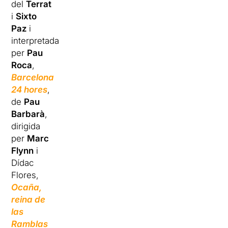
del
Terrat
i
Sixto
Paz
i
interpretada
per
Pau
Roca
,
Barcelona
24 hores
,
de
Pau
Barbarà
,
dirigida
per
Marc
Flynn
i
Dídac
Flores,
Ocaña,
reina de
las
Ramblas