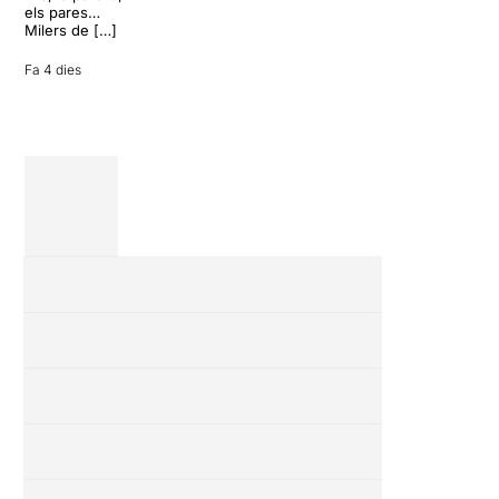
vacances entre
els pares…
amics en una
Milers de […]
revisió completa
de […]
Fa 4 dies
28 juliol 2026