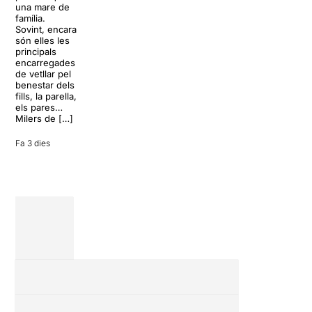
L’escenari
una mare de
clàssics de la
sembla perfecte
família.
història del
per
Sovint, encara
teatre musical,
desconnectar
són elles les
arribarà al
de la rutina,
principals
Teatre Apolo
però una
encarregades
del 17 al […]
conversa
de vetllar pel
inoportuna pot
benestar dels
27 juliol 2026
convertir unes
fills, la parella,
vacances entre
els pares…
amics en una
Milers de […]
revisió completa
de […]
Fa 3 dies
28 juliol 2026