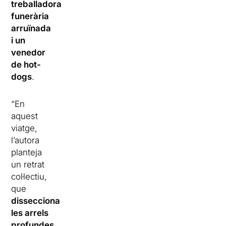
treballadora
funerària
arruïnada
i un
venedor
de hot-
dogs
.
“En
aquest
viatge,
l’autora
planteja
un retrat
col·lectiu,
que
dissecciona
les arrels
profundes