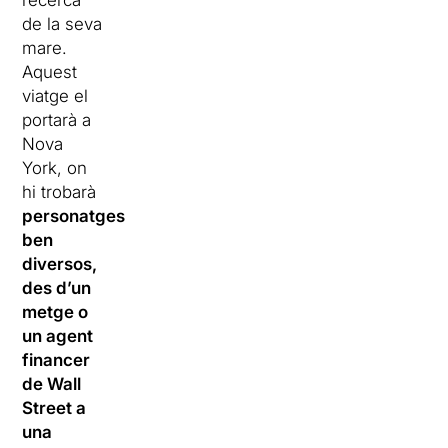
recerca
de la seva
mare.
Aquest
viatge el
portarà a
Nova
York, on
hi trobarà
personatges
ben
diversos,
des d’un
metge o
un agent
financer
de Wall
Street a
una