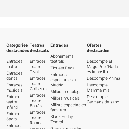
Categories
Teatres
Entrades
Ofertes
destacades
destacats
destacades
Abonaments
Entrades
Entrades
teatrals
Descompte El
teatre
Teatre
Mago Pop 'Nada
Tiquets Regal
Tívoli
es imposible'
Entrades
Entrades
dansa
Entrades
Descompte Ànima
espectacles a
Teatre
Entrades
Madrid
Descompte
Coliseum
musicals
Mamma mia
Millors monòlegs
Entrades
Entrades
Descompte
Millors musicals
Teatre
teatre
Germans de sang
Millors espectacles
Borràs
infantil
familiars
Entrades
Entrades
Black Friday
Teatre
òpera
Teatral
Romea
Entrades
Guanya entrades