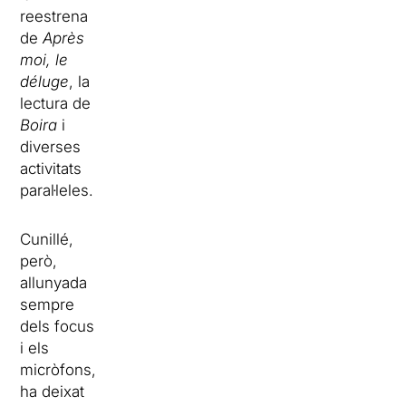
reestrena
de
Après
moi, le
déluge
, la
lectura de
Boira
i
diverses
activitats
paral·leles.
Cunillé,
però,
allunyada
sempre
dels focus
i els
micròfons,
ha deixat