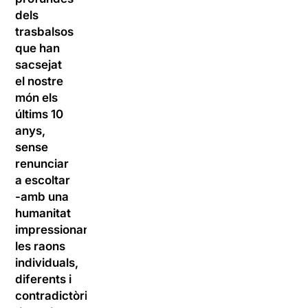
dels
trasbalsos
que han
sacsejat
el nostre
món els
últims 10
anys,
sense
renunciar
a escoltar
-amb una
humanitat
impressionant-
les raons
individuals,
diferents i
contradictòries