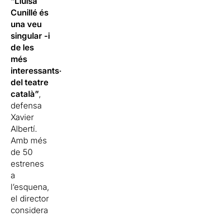
“Lluïsa
Cunillé és
una veu
singular -i
de les
més
interessants-
del teatre
català”
,
defensa
Xavier
Albertí.
Amb més
de 50
estrenes
a
l’esquena,
el director
considera