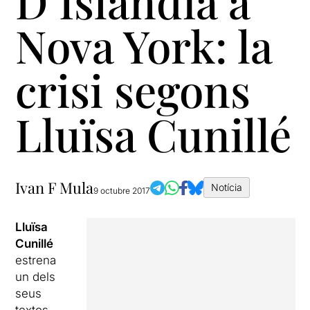
D’Islàndia a
Nova York: la
crisi segons
Lluïsa Cunillé
Ivan F Mula
Notícia
9 octubre 2017
Lluïsa
Cunillé
estrena
un dels
seus