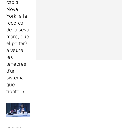
cap a
Nova
York, a la
recerca
de la seva
mare, que
el portarà
a veure
les
tenebres
d’un
sistema
que
trontolla.