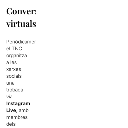
Converses
virtuals
Periòdicament
el TNC
organitza
a les
xarxes
socials
una
trobada
via
Instagram
Live
, amb
membres
dels