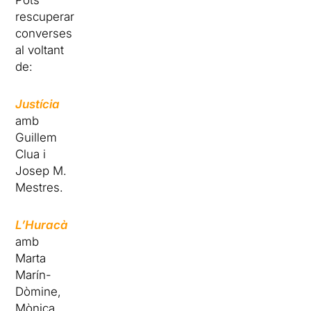
Pots
rescuperar
converses
al voltant
de:
Justícia
amb
Guillem
Clua i
Josep M.
Mestres.
L’Huracà
amb
Marta
Marín-
Dòmine,
Mònica