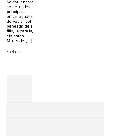
per
Sovint, encara
teatre musical,
desconnectar
són elles les
arribarà al
de la rutina,
principals
Teatre Apolo
però una
encarregades
del 17 al […]
conversa
de vetllar pel
inoportuna pot
benestar dels
27 juliol 2026
convertir unes
fills, la parella,
vacances entre
els pares…
amics en una
Milers de […]
revisió completa
de […]
Fa 4 dies
28 juliol 2026