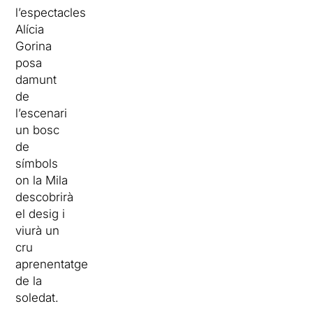
l’espectacles
Alícia
Gorina
posa
damunt
de
l’escenari
un bosc
de
símbols
on la Mila
descobrirà
el desig i
viurà un
cru
aprenentatge
de la
soledat.