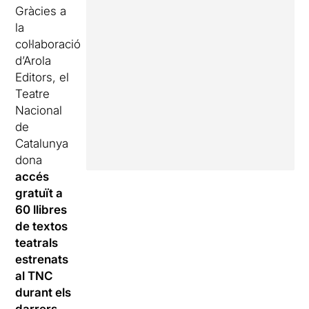
Gràcies a
la
col·laboració
d’Arola
Editors, el
Teatre
Nacional
de
Catalunya
dona
accés
gratuït a
60 llibres
de textos
teatrals
estrenats
al TNC
durant els