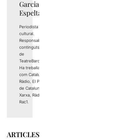
Garcia
Espelta
Periodista i gestor
cultural.
Responsable de
continguts editorials
de
TeatreBarcelona.com
Ha treballat a mitjans
com Catalunya
Ràdio, El Periódico
de Catalunya, La
Xarxa, Ràdio 4 o
Rac1.
ARTICLES