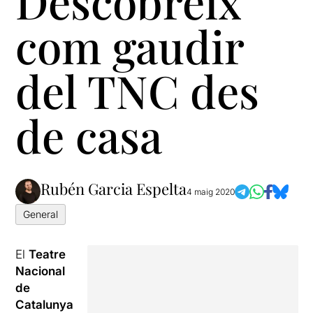
Descobreix
com gaudir
del TNC des
de casa
Rubén Garcia Espelta
4 maig 2020
General
El
Teatre
Nacional
de
Catalunya