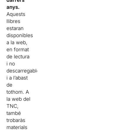
darrers
anys.
Aquests
llibres
estaran
disponibles
a la web,
en format
de lectura
i no
descarregables,
i a l’abast
de
tothom. A
la web del
TNC,
també
trobaràs
materials