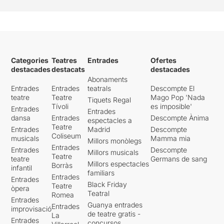
Categories
Teatres
Entrades
Ofertes
destacades
destacats
destacades
Abonaments
Entrades
Entrades
teatrals
Descompte El
teatre
Teatre
Mago Pop 'Nada
Tiquets Regal
Tívoli
es imposible'
Entrades
Entrades
dansa
Entrades
Descompte Ànima
espectacles a
Teatre
Entrades
Madrid
Descompte
Coliseum
musicals
Mamma mia
Millors monòlegs
Entrades
Entrades
Descompte
Millors musicals
Teatre
teatre
Germans de sang
Millors espectacles
Borràs
infantil
familiars
Entrades
Entrades
Black Friday
Teatre
òpera
Teatral
Romea
Entrades
Guanya entrades
Entrades
improvisació
de teatre gratis -
La
Entrades
concursos