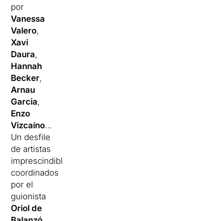
por
Vanessa
Valero
,
Xavi
Daura
,
Hannah
Becker
,
Arnau
Garcia
,
Enzo
Vizcaíno
…
Un desfile
de artistas
imprescindibles,
coordinados
por el
guionista
Oriol de
Balanzó