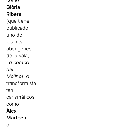
como
Glòria
Ribera
(que tiene
publicado
uno de
los hits
aborígenes
de la sala,
La bomba
del
Molino
), o
transformistas
tan
carismáticos
como
Àlex
Marteen
o