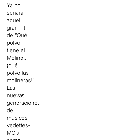
Ya no
sonará
aquel
gran hit
de “Qué
polvo
tiene el
Molino…
¡qué
polvo las
molineras!”.
Las
nuevas
generaciones
de
músicos-
vedettes-
MC’s