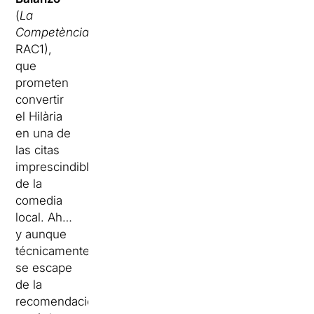
(
La
Competència
,
RAC1),
que
prometen
convertir
el Hilària
en una de
las citas
imprescindibles
de la
comedia
local. Ah…
y aunque
técnicamente
se escape
de la
recomendación