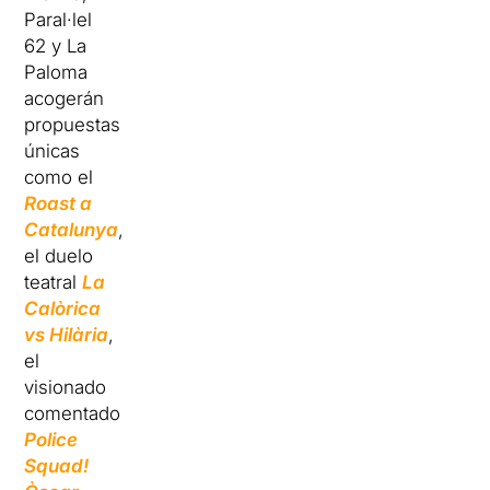
Paral·lel
62 y La
Paloma
acogerán
propuestas
únicas
como el
Roast a
Catalunya
,
el duelo
teatral
La
Calòrica
vs Hilària
,
el
visionado
comentado
Police
Squad!