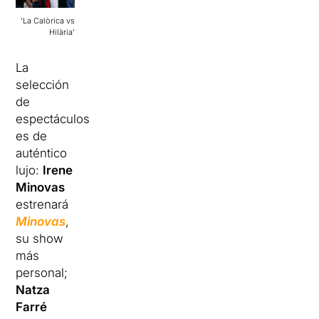
‘La Calòrica vs
Hilària’
La
selección
de
espectáculos
es de
auténtico
lujo:
Irene
Minovas
estrenará
Minovas
,
su show
más
personal;
Natza
Farré