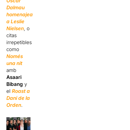
Òscar
Dalmau
homenajea
a Leslie
Nielsen
, o
citas
irrepetibles
como
Només
una nit
amb
Asaari
Bibang
y
el
Roast a
Dani de la
Orden
.