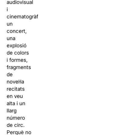
audiovisual
i
cinematogràfica,
un
concert,
una
explosió
de colors
i formes,
fragments
de
novel·la
recitats
en veu
alta i un
llarg
número
de circ.
Perquè no