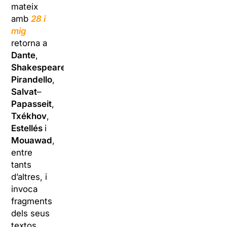
mateix
amb
28 i
mig
retorna a
Dante
,
Shakespeare
,
Pirandello
,
Salvat
–
Papasseit
,
Txékhov
,
Estellés
i
Mouawad
,
entre
tants
d’altres, i
invoca
fragments
dels seus
textos