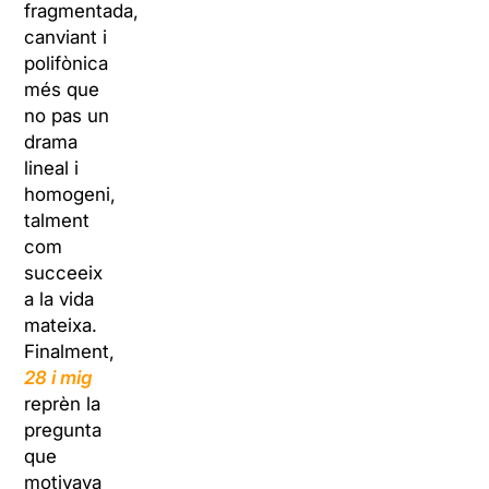
fragmentada,
canviant i
polifònica
més que
no pas un
drama
lineal i
homogeni,
talment
com
succeeix
a la vida
mateixa.
Finalment,
28 i mig
reprèn la
pregunta
que
motivava