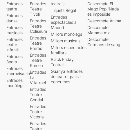
Entrades
Entrades
teatrals
Descompte El
teatre
Teatre
Mago Pop 'Nada
Tiquets Regal
Tívoli
es imposible'
Entrades
Entrades
dansa
Entrades
Descompte Ànima
espectacles a
Teatre
Entrades
Madrid
Descompte
Coliseum
musicals
Mamma mia
Millors monòlegs
Entrades
Entrades
Descompte
Millors musicals
Teatre
teatre
Germans de sang
Millors espectacles
Borràs
infantil
familiars
Entrades
Entrades
Black Friday
Teatre
òpera
Teatral
Romea
Entrades
Guanya entrades
Entrades
improvisació
de teatre gratis -
La
Entrades
concursos
Villarroel
monòlegs
Entrades
Teatre
Condal
Entrades
Teatre
Victòria
Entrades
Teatre