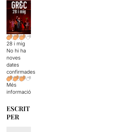
28 i mig
No hi ha
noves
dates
confirmades
Més
informació
ESCRIT
PER