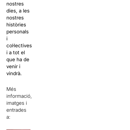
nostres
dies, a les
nostres
històries
personals
i
col·lectives
i a tot el
que ha de
venir i
vindrà.
Més
informació,
imatges i
entrades
a: