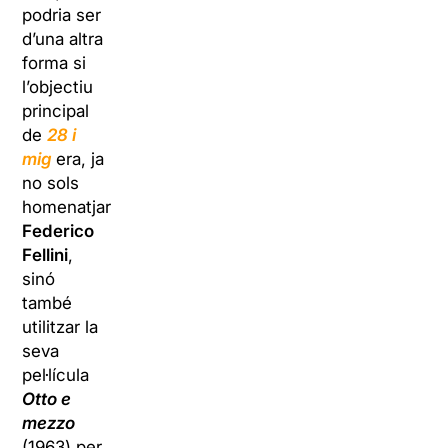
podria ser
d’una altra
forma si
l’objectiu
principal
de
28 i
mig
era, ja
no sols
homenatjar
Federico
Fellini
,
sinó
també
utilitzar la
seva
pel·lícula
Otto e
mezzo
(1963) per