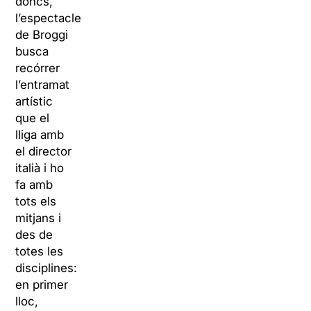
doncs,
l’espectacle
de Broggi
busca
recórrer
l’entramat
artístic
que el
lliga amb
el director
italià i ho
fa amb
tots els
mitjans i
des de
totes les
disciplines:
en primer
lloc,