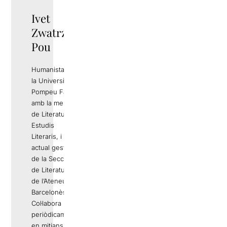
Ivet
Zwatrzko
Pou
Humanista per
la Universitat
Pompeu Fabra
amb la menció
de Literatura i
Estudis
Literaris, i
actual gestora
de la Secció
de Literatura
de l’Ateneu
Barcelonès.
Col·labora
periòdicament
en mitjans de