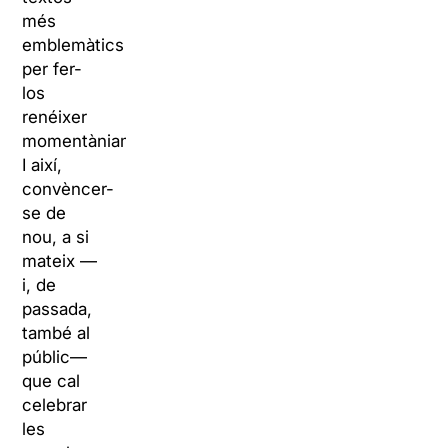
més
emblemàtics
per fer-
los
renéixer
momentàniament.
I així,
convèncer-
se de
nou, a si
mateix —
i, de
passada,
també al
públic—
que cal
celebrar
les