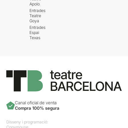
Apolo
Entrades
Teatre
Goya
Entrades
Espai
Texas
Canal oficial de venta
Compra 100% segura
Disseny i programació:
Copymouse