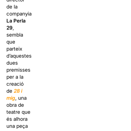
de la
companyia
La Perla
29
,
sembla
que
parteix
d’aquestes
dues
premisses
per a la
creació
de
28 i
mig
, una
obra de
teatre que
és alhora
una peça