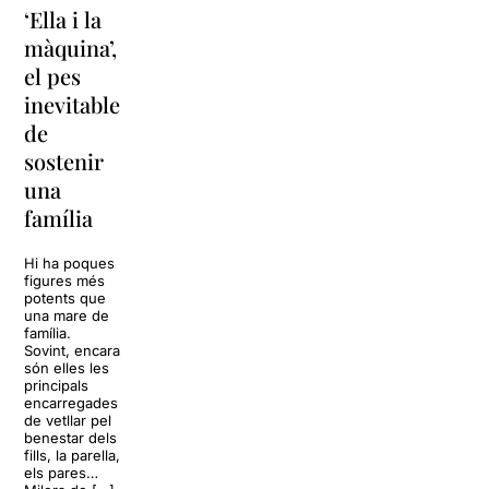
‘Ella i la
La força
‘Sonrisas
màquina’,
ancestral
y
el pes
dels
lágrimas’
inevitable
tambors
torna a
de
japonesos
Barcelona
sostenir
El Grec
La música
una
Festival de
tornarà a
família
Barcelona rep
omplir la casa
aquest estiu
dels Von
una de les
Trapp.
Hi ha poques
formacions de
Sonrisas y
figures més
percussió
lágrimas, un
potents que
japonesa més
dels grans
una mare de
internacionals:
clàssics de la
família.
Yamato, el
història del
Sovint, encara
grup fundat
teatre musical,
són elles les
l’any 1993 per
arribarà al
principals
Masa Ogawa
Teatre Apolo
encarregades
a Asuka-mura,
del 17 al […]
de vetllar pel
a la […]
benestar dels
27 juliol 2026
fills, la parella,
24 juliol 2026
els pares…