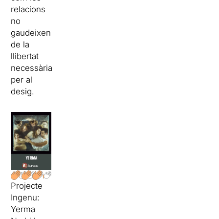
relacions
no
gaudeixen
de la
llibertat
necessària
per al
desig.
Projecte
Ingenu:
Yerma