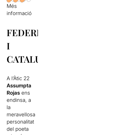
Més
informació
FEDERICO
I
CATALUNYA
A l’Àtic 22
Assumpta
Rojas
ens
endinsa, a
la
meravellosa
personalitat
del poeta