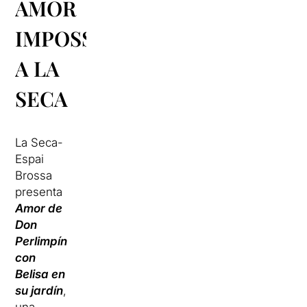
AMOR
IMPOSSIBLE
A LA
SECA
La Seca-
Espai
Brossa
presenta
Amor de
Don
Perlimpín
con
Belisa en
su jardín
,
una