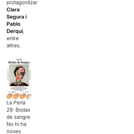
protagonitzaran
Clara
Segura i
Pablo
Derqui
,
entre
altres.
La Perla
29: Bodas
de sangre
No hi ha
noves