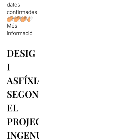
dates
confirmades
Més
informació
DESIG
I
ASFÍXIA
SEGONS
EL
PROJECTE
INGENU