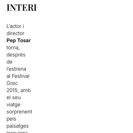
INTERIOR
L’actor i
director
Pep Tosar
torna,
després
de
l’estrena
al Festival
Grec
2015, amb
el seu
viatge
sorprenent
pels
paisatges