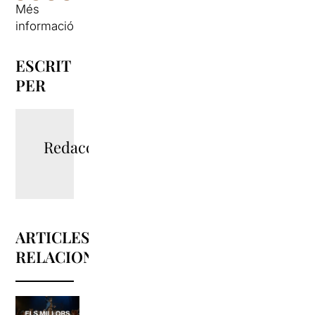
Més
informació
ESCRIT
PER
Redacció
ARTICLES
RELACIONATS