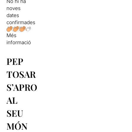
No hi ha
noves
dates
confirmades
Més
informació
PEP
TOSAR
S’APROPA
AL
SEU
MÓN