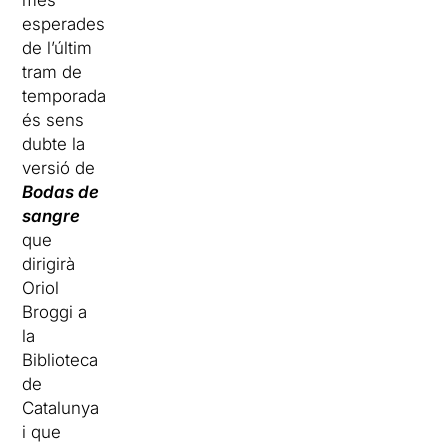
més
esperades
de l’últim
tram de
temporada
és sens
dubte la
versió de
Bodas de
sangre
que
dirigirà
Oriol
Broggi a
la
Biblioteca
de
Catalunya
i que