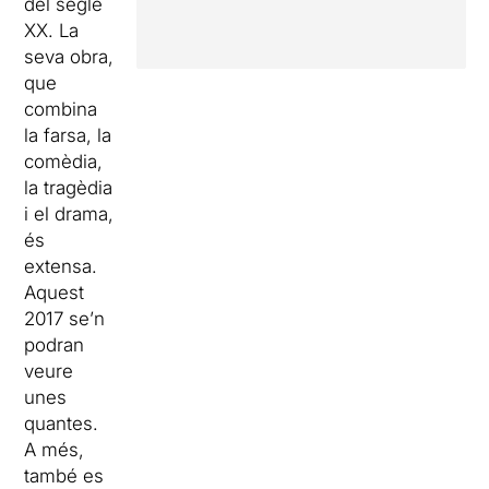
del segle
XX. La
seva obra,
que
combina
la farsa, la
comèdia,
la tragèdia
i el drama,
és
extensa.
Aquest
2017 se’n
podran
veure
unes
quantes.
A més,
també es