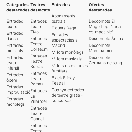
Categories
Teatres
Entrades
Ofertes
destacades
destacats
destacades
Abonaments
Entrades
Entrades
teatrals
Descompte El
teatre
Teatre
Mago Pop 'Nada
Tiquets Regal
Tívoli
es imposible'
Entrades
Entrades
dansa
Entrades
Descompte Ànima
espectacles a
Teatre
Entrades
Madrid
Descompte
Coliseum
musicals
Mamma mia
Millors monòlegs
Entrades
Entrades
Descompte
Millors musicals
Teatre
teatre
Germans de sang
Millors espectacles
Borràs
infantil
familiars
Entrades
Entrades
Black Friday
Teatre
òpera
Teatral
Romea
Entrades
Guanya entrades
Entrades
improvisació
de teatre gratis -
La
Entrades
concursos
Villarroel
monòlegs
Entrades
Teatre
Condal
Entrades
Teatre