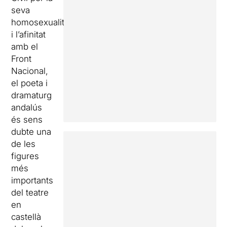
seva
homosexualitat
i l’afinitat
amb el
Front
Nacional,
el poeta i
dramaturg
andalús
és sens
dubte una
de les
figures
més
importants
del teatre
en
castellà