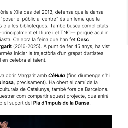
tòria a Xile des del 2013, defensa que la dansa
“posar el públic al centre” és un lema que la
us o a les biblioteques. També busca complicitats
principalment el Lliure i el TNC— perquè acullin
iasta. Celebra la feina que han fet
Cesc
garit
(2016-2025). A punt de fer 45 anys, ha vist
s iniciar la trajectòria d’un grapat d’artistes
 en celebra el talent.
 va obrir Margarit amb
Cèl·lula
(fins diumenge s’hi
pinosa
, precisament). Ha obert el camí de la
culturals de Catalunya, també fora de Barcelona.
questrar com compartir aquest projecte, que anirà
b el suport del
Pla d’Impuls de la Dansa
.