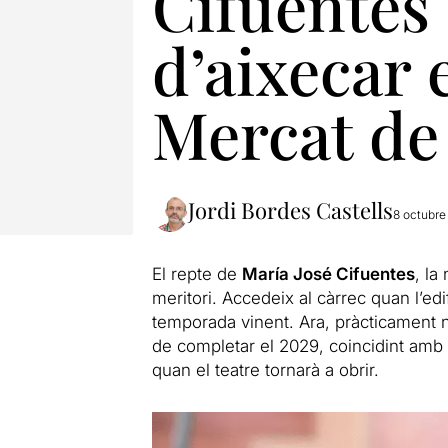
Cifuentes 
d’aixecar e
Mercat de 
Jordi Bordes Castells
8 octubre
El repte de
María José Cifuentes
, la
meritori. Accedeix al càrrec quan l’ed
temporada vinent. Ara, pràcticament
de completar el 2029, coincidint amb 
quan el teatre tornarà a obrir.