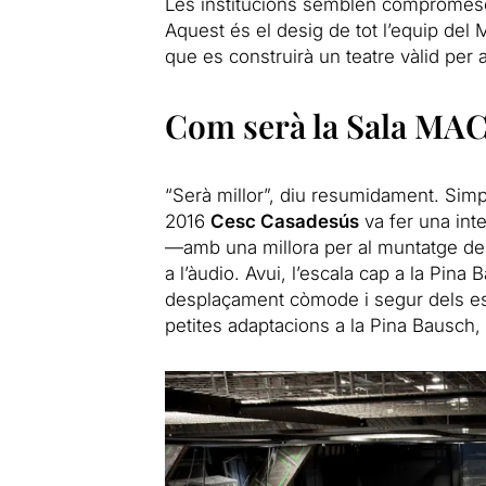
Les institucions semblen compromeses
Aquest és el desig de tot l’equip del
que es construirà un teatre vàlid per 
Com serà la Sala MA
“Serà millor”, diu resumidament. Simpl
2016
Cesc Casadesús
va fer una int
—amb una millora per al muntatge de l
a l’àudio. Avui, l’escala cap a la Pin
desplaçament còmode i segur dels es
petites adaptacions a la Pina Bausch