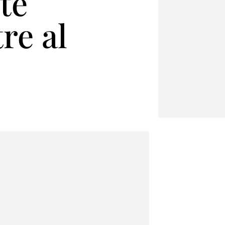
te
tre al