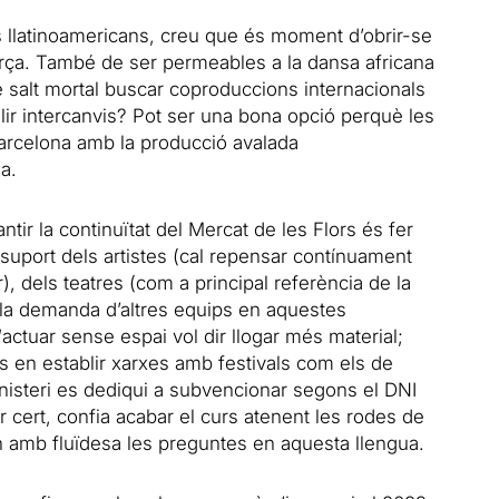
s llatinoamericans, creu que és moment d’obrir-se
rça. També de ser permeables a la dansa africana
le salt mortal buscar coproduccions internacionals
lir intercanvis? Pot ser una bona opció perquè les
Barcelona amb la producció avalada
a.
tir la continuïtat del Mercat de les Flors és fer
el suport dels artistes (cal repensar contínuament
, dels teatres (com a principal referència de la
 la demanda d’altres equips en aquestes
“actuar sense espai vol dir llogar més material;
s en establir xarxes amb festivals com els de
nisteri es dediqui a subvencionar segons el DNI
 cert, confia acabar el curs atenent les rodes de
 amb fluïdesa les preguntes en aquesta llengua.