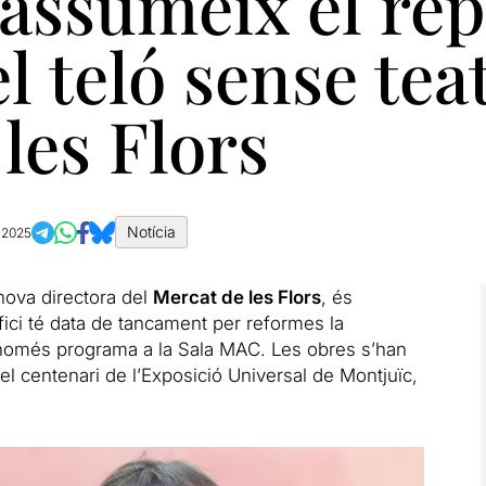
assumeix el rep
l teló sense tea
les Flors
Notícia
 2025
 nova directora del
Mercat de les Flors
, és
ifici té data de tancament per reformes la
 només programa a la Sala MAC. Les obres s’han
el centenari de l’Exposició Universal de Montjuïc,