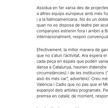
Assídua en fer xarxa des de projecte
a altres equips europeus amb més fo
i a la llatinoamericana. No és un dob
quan no es disposa de teatre per acol
companyies estrenin fora i arribin a 
internacionalment, respon convençud
Efectivament, la millor manera de garan
que no s’aturi l’activitat. Ara espera 
cada peça en espais que poden variar)
dansa a Catalunya, haurien d’atendre
circumstàncies) i de les institucions (
això és més car”, adverteix). Creu mé
València i Cadis que no pas que el Mi
espanyol dels artistes programats. Per
premsa en català; de moment, respon