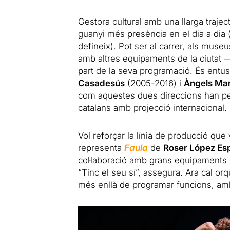
Gestora cultural amb una llarga trajec
guanyi més presència en el dia a dia (
defineix). Pot ser al carrer, als muse
amb altres equipaments de la ciutat —
part de la seva programació. És entus
Casadesús
(2005-2016) i
Àngels Mar
com aquestes dues direccions han permè
catalans amb projecció internacional. I
Vol reforçar la línia de producció que
representa
Faula
de
Roser López Es
col·laboració amb grans equipaments 
“Tinc el seu sí”, assegura. Ara cal or
més enllà de programar funcions, am