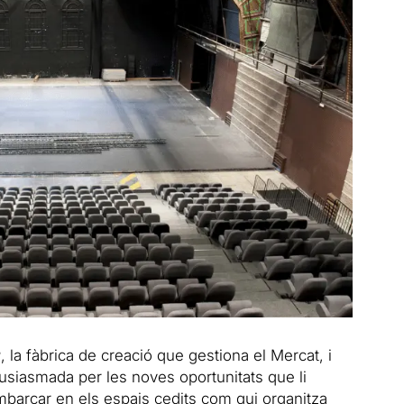
r
, la fàbrica de creació que gestiona el Mercat, i
usiasmada per les noves oportunitats que li
barcar en els espais cedits com qui organitza