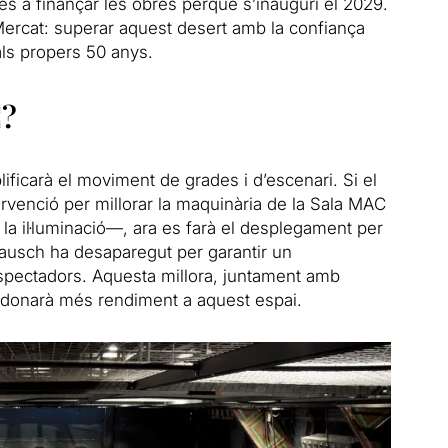
 a finançar les obres perquè s’inauguri el 2029.
 Mercat: superar aquest desert amb la confiança
als propers 50 anys.
C?
ificarà el moviment de grades i d’escenari. Si el
ervenció per millorar la maquinària de la Sala MAC
a il·luminació—, ara es farà el desplegament per
a Bausch ha desaparegut per garantir un
pectadors. Aquesta millora, juntament amb
, donarà més rendiment a aquest espai.