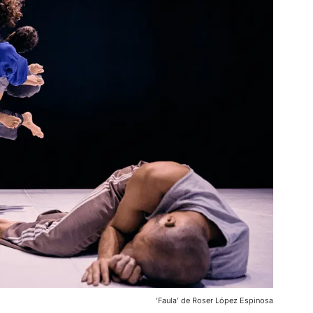
‘Faula’ de Roser López Espinosa