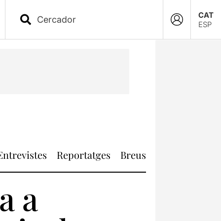
CAT
ESP
Entrevistes
Reportatges
Breus
a a