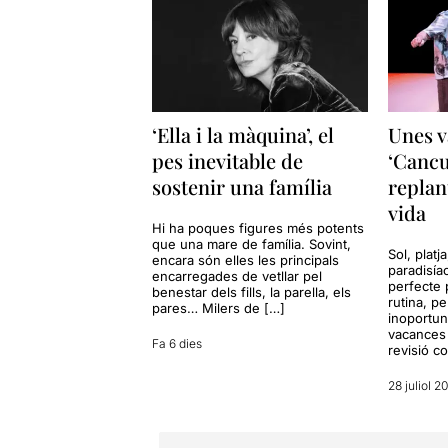
‘Ella i la màquina’, el
Unes v
pes inevitable de
‘Cancu
sostenir una família
replan
vida
Hi ha poques figures més potents
que una mare de família. Sovint,
Sol, platj
encara són elles les principals
paradisía
encarregades de vetllar pel
perfecte 
benestar dels fills, la parella, els
rutina, p
pares… Milers de […]
inoportun
vacances 
Fa 6 dies
revisió c
28 juliol 2