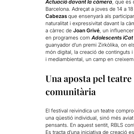
Actuació davant la càmera
, que es 
Barcelona. Adreçat a joves de 14 a 18
Cabezas
que ensenyarà als participa
naturalitat i expressivitat davant la 
a càrrec de
Joan Grivé
, un influence
en programes com
Adolescents iCat
guanyador d’un premi Zirkòlika, on els
món digital, la creació de continguts
i mediambiental, un camp en creixeme
Una aposta pel teatre
comunitària
El festival reivindica un teatre comp
una qüestió individual, sinó més aviat
pensants. En aquest sentit, RBLS co
Es tracta d’una iniciativa de creació