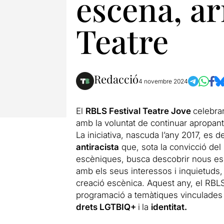
escena, ar
Teatre
Redacció
4 novembre 2024
El
RBLS Festival Teatre Jove
celebra
amb la voluntat de continuar apropant 
La iniciativa, nascuda l’any 2017, es 
antiracista
que, sota la convicció del
escèniques, busca descobrir nous es
amb els seus interessos i inquietuds,
creació escènica. Aquest any, el RBL
programació a temàtiques vinculades
drets LGTBIQ+
i
la
identitat.