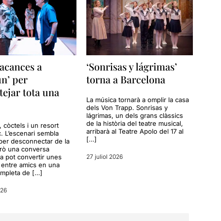
acances a
‘Sonrisas y lágrimas’
n’ per
torna a Barcelona
tejar tota una
La música tornarà a omplir la casa
dels Von Trapp. Sonrisas y
lágrimas, un dels grans clàssics
de la història del teatre musical,
a, còctels i un resort
arribarà al Teatre Apolo del 17 al
c. L’escenari sembla
[…]
per desconnectar de la
erò una conversa
a pot convertir unes
27 juliol 2026
entre amics en una
ompleta de […]
026