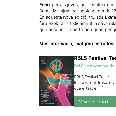
Fènix
per als joves, que involucra en
Sants-Montjuïc per adolescents de 12 a
En aquesta nova edició, titulada
L’ant
farà explorar artísticament la seva rel
que busquen i que troben quan pengen
Més informació, imatges i entrades:
RBLS Festival T
Del 8 de novembre de 
RBLS Festival Teatre Jov
teatre valent, fresc, re
que el teatre […]
Veure espectacles