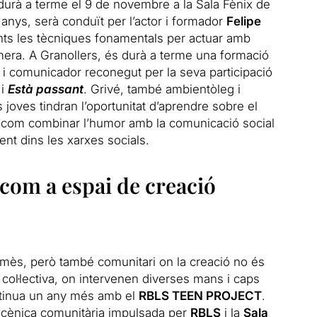
durà a terme el 9 de novembre a la Sala Fènix de
 anys, serà conduït per l’actor i formador
Felipe
nts les tècniques fonamentals per actuar amb
càmera. A Granollers, és durà a terme una formació
r i comunicador reconegut per la seva participació
i
Està passant
. Grivé, també ambientòleg i
 joves tindran l’oportunitat d’aprendre sobre el
 i com combinar l’humor amb la comunicació social
nt dins les xarxes socials.
 com a espai de creació
romès, però també comunitari on la creació no és
 col·lectiva, on intervenen diverses mans i caps
ntinua un any més amb el
RBLS TEEN PROJECT
.
 escènica comunitària impulsada per
RBLS
i la
Sala