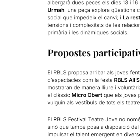
albergarà dues peces els dies 13 i 
Urmah
, una peça explora qüestions c
social que impedeix el canvi; i
La res
tensions i complexitats de les relacio
primària i les dinàmiques socials.
Propostes participativ
El RBLS proposa arribar als joves fent
d’espectacles com la festa
RBLS All S
mostraran de manera lliure i voluntària
el clàssic
Micro Obert
que els joves p
vulguin als vestíbuls de tots els teatre
El RBLS Festival Teatre Jove no nomé
sinó que també posa a disposició del 
impulsar el talent emergent en diverse