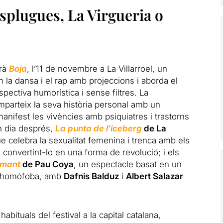
plugues, La Virgueria o
erà
Boja
, l’11 de novembre a La Villarroel, un
la dansa i el rap amb projeccions i aborda el
pectiva humorística i sense filtres. La
mparteix la seva història personal amb un
nifest les vivències amb psiquiatres i trastorns
n dia després,
La punta de l’iceberg
de La
e celebra la sexualitat femenina i trenca amb els
r, convertint-lo en una forma de revolució; i els
amant
de Pau Coya
, un espectacle basat en un
ió homòfoba, amb
Dafnis Balduz
i
Albert Salazar
abituals del festival a la capital catalana,