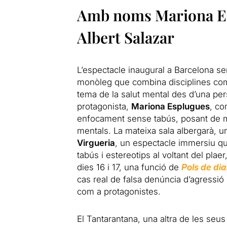
Amb noms Mariona Es
Albert Salazar
L’espectacle inaugural a Barcelona s
monòleg que combina disciplines com 
tema de la salut mental des d’una pers
protagonista,
Mariona Esplugues
, co
enfocament sense tabús, posant de ma
mentals. La mateixa sala albergarà, u
Virgueria
, un espectacle immersiu qu
tabús i estereotips al voltant del plae
dies 16 i 17, una funció de
Pols de di
cas real de falsa denúncia d’agress
com a protagonistes.
El Tantarantana, una altra de les seus h