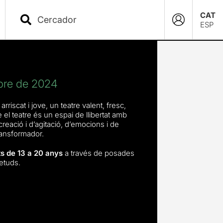
CAT
ESP
bre de 2024
riscat i jove, un teatre valent, fresc,
el teatre és un espai de llibertat amb
reació i d’agitació, d’emocions i de
transformador.
s de 13 a 20 anys
a través de posades
etuds.