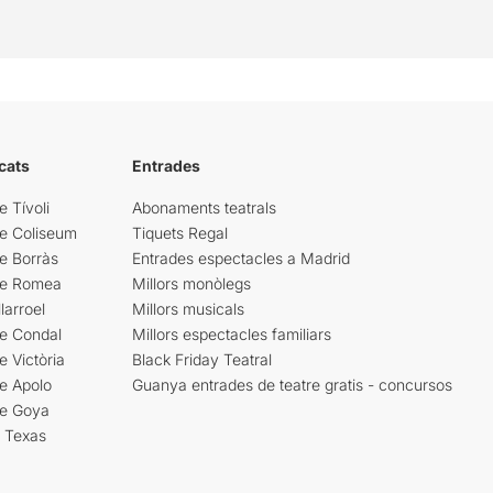
cats
Entrades
e Tívoli
Abonaments teatrals
re Coliseum
Tiquets Regal
e Borràs
Entrades espectacles a Madrid
re Romea
Millors monòlegs
larroel
Millors musicals
re Condal
Millors espectacles familiars
e Victòria
Black Friday Teatral
e Apolo
Guanya entrades de teatre gratis - concursos
re Goya
i Texas