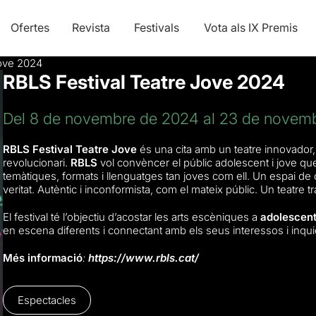
Ofertes
Revista
Festivals
Vota als IX Premis
Jove 2024
RBLS Festival Teatre Jove 2024
Del 8 de novembre de 2024 al 23 de novem
RBLS Festival Teatre Jove
és una cita amb un teatre innovador, ar
revolucionari.
RBLS
vol convèncer el públic adolescent i jove que 
temàtiques, formats i llenguatges tan joves com ell. Un espai de c
veritat. Autèntic i inconformista, com el mateix públic. Un teatre 
El festival té l’objectiu d’acostar les arts escèniques a
adolescent
en escena diferents i connectant amb els seus interessos i inqui
Més informació
:
https://www.rbls.cat/
Espectacles