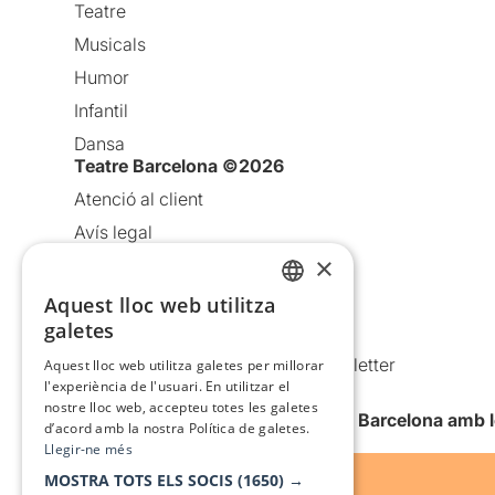
Teatre
Musicals
Humor
Infantil
Dansa
Teatre Barcelona ©2026
Atenció al client
Avís legal
×
Política de privacitat
Política de cookies
Aquest lloc web utilitza
CATALAN
galetes
Condicions d’ús
SPANISH
Comunicacions comercials i Newsletter
Aquest lloc web utilitza galetes per millorar
l'experiència de l'usuari. En utilitzar el
Anuncia’t
nostre lloc web, accepteu totes les galetes
Vull rebre la newsletter de Teatre Barcelona amb 
d’acord amb la nostra Política de galetes.
Llegir-ne més
MOSTRA TOTS ELS SOCIS
(1650) →