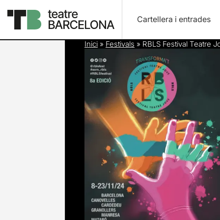
Cartellera i entrades
Inici
»
Festivals
»
RBLS Festival Teatre 