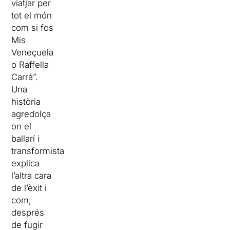
viatjar per
tot el món
com si fos
Mis
Veneçuela
o Raffella
Carrá”.
Una
història
agredolça
on el
ballarí i
transformista
explica
l’altra cara
de l’èxit i
com,
després
de fugir