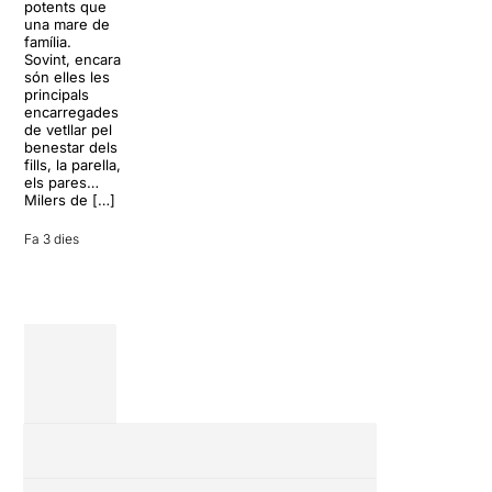
paradisíac.
potents que
dels grans
L’escenari
una mare de
clàssics de la
sembla perfecte
família.
història del
per
Sovint, encara
teatre musical,
desconnectar
són elles les
arribarà al
de la rutina,
principals
Teatre Apolo
però una
encarregades
del 17 al […]
conversa
de vetllar pel
inoportuna pot
benestar dels
27 juliol 2026
convertir unes
fills, la parella,
vacances entre
els pares…
amics en una
Milers de […]
revisió completa
de […]
Fa 3 dies
28 juliol 2026