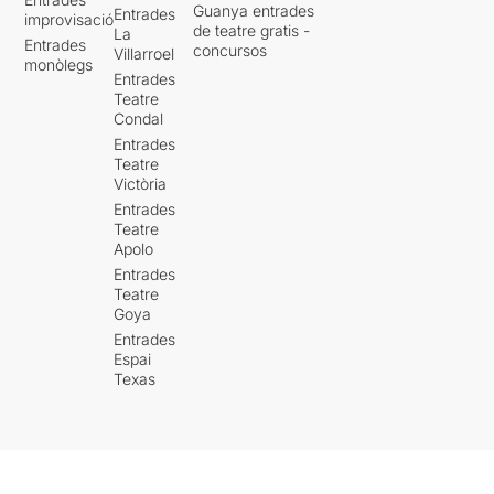
Guanya entrades
Entrades
improvisació
de teatre gratis -
La
Entrades
concursos
Villarroel
monòlegs
Entrades
Teatre
Condal
Entrades
Teatre
Victòria
Entrades
Teatre
Apolo
Entrades
Teatre
Goya
Entrades
Espai
Texas