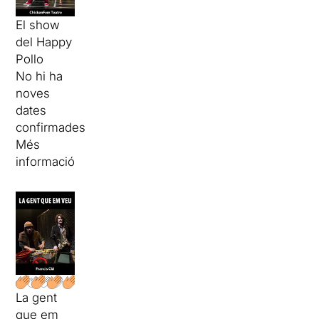
El show
del Happy
Pollo
No hi ha
noves
dates
confirmades
Més
informació
La gent
que em