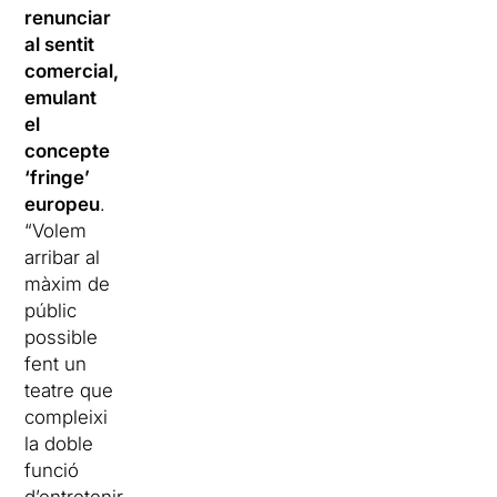
renunciar
al sentit
comercial,
emulant
el
concepte
‘fringe’
europeu
.
“Volem
arribar al
màxim de
públic
possible
fent un
teatre que
compleixi
la doble
funció
d’entretenir