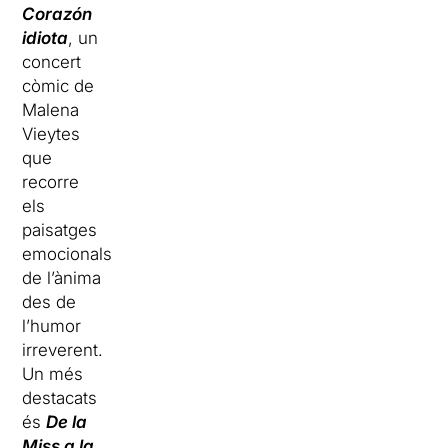
Corazón
idiota
, un
concert
còmic de
Malena
Vieytes
que
recorre
els
paisatges
emocionals
de l’ànima
des de
l’humor
irreverent.
Un més
destacats
és
De la
Miss a la