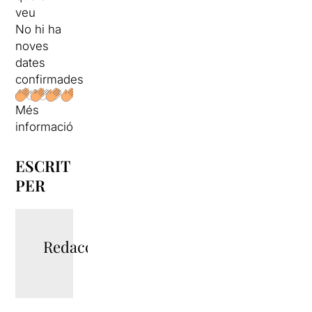
veu
No hi ha
noves
dates
confirmades
Més
informació
ESCRIT
PER
Redacció