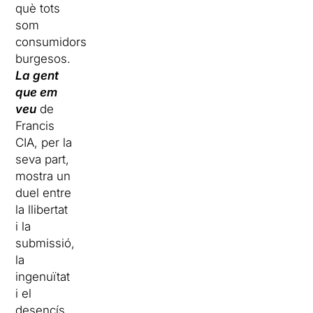
què tots
som
consumidors
burgesos.
La gent
que em
veu
de
Francis
CIA, per la
seva part,
mostra un
duel entre
la llibertat
i la
submissió,
la
ingenuïtat
i el
desencís,