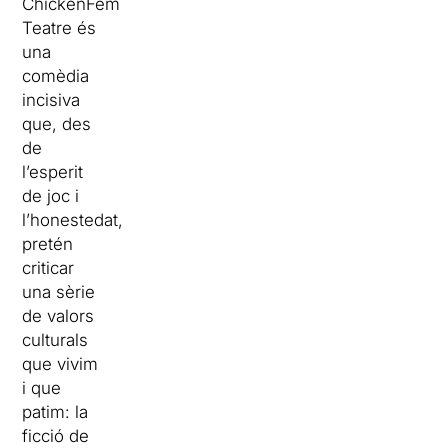
ChickenFem
Teatre és
una
comèdia
incisiva
que, des
de
l’esperit
de joc i
l’honestedat,
pretén
criticar
una sèrie
de valors
culturals
que vivim
i que
patim: la
ficció de