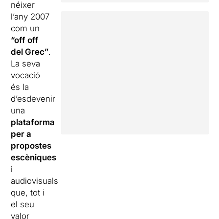
néixer
l’any 2007
com un
“off off
del Grec”
.
La seva
vocació
és la
d’esdevenir
una
plataforma
per a
propostes
escèniques
i
audiovisuals
que, tot i
el seu
valor