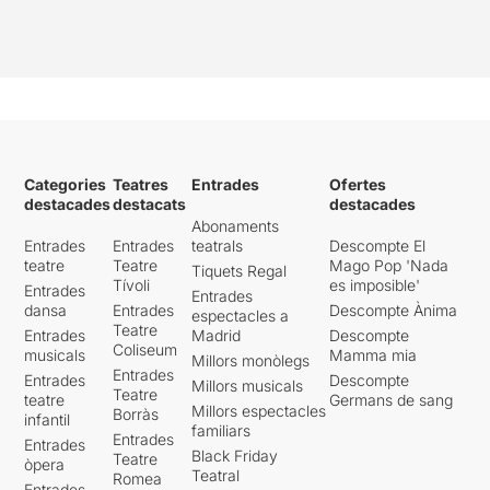
Categories
Teatres
Entrades
Ofertes
destacades
destacats
destacades
Abonaments
Entrades
Entrades
teatrals
Descompte El
teatre
Teatre
Mago Pop 'Nada
Tiquets Regal
Tívoli
es imposible'
Entrades
Entrades
dansa
Entrades
Descompte Ànima
espectacles a
Teatre
Entrades
Madrid
Descompte
Coliseum
musicals
Mamma mia
Millors monòlegs
Entrades
Entrades
Descompte
Millors musicals
Teatre
teatre
Germans de sang
Millors espectacles
Borràs
infantil
familiars
Entrades
Entrades
Black Friday
Teatre
òpera
Teatral
Romea
Entrades