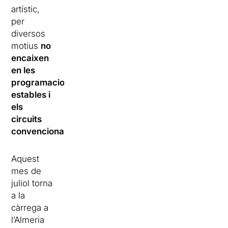
artístic,
per
diversos
motius
no
encaixen
en les
programacions
estables i
els
circuits
convencionals
.
Aquest
mes de
juliol torna
a la
càrrega a
l’Almeria