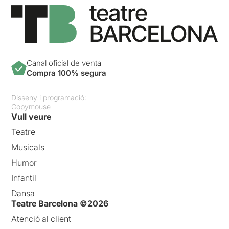
Canal oficial de venta
Compra 100% segura
Disseny i programació:
Copymouse
Vull veure
Teatre
Musicals
Humor
Infantil
Dansa
Teatre Barcelona ©2026
Atenció al client