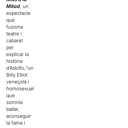
Mitad
, un
espectacle
que
fusiona
teatre i
cabaret
per
explicar la
història
d’Adolfo,“un
Billy Elliot
veneçolà i
homosexual
que
somnia
ballar,
aconseguir
la fama i