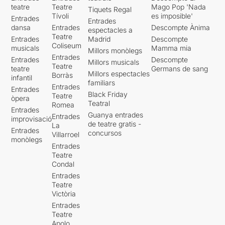
teatre
Teatre
Mago Pop 'Nada
Tiquets Regal
Tívoli
es imposible'
Entrades
Entrades
dansa
Entrades
Descompte Ànima
espectacles a
Teatre
Entrades
Madrid
Descompte
Coliseum
musicals
Mamma mia
Millors monòlegs
Entrades
Entrades
Descompte
Millors musicals
Teatre
teatre
Germans de sang
Millors espectacles
Borràs
infantil
familiars
Entrades
Entrades
Black Friday
Teatre
òpera
Teatral
Romea
Entrades
Guanya entrades
Entrades
improvisació
de teatre gratis -
La
Entrades
concursos
Villarroel
monòlegs
Entrades
Teatre
Condal
Entrades
Teatre
Victòria
Entrades
Teatre
Apolo