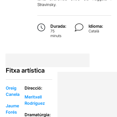
Stravinsky.
Durada:
Idioma:
75
Català
minuts
Fitxa artística
Oreig
Direcció:
Canela
Meritxell
Rodríguez
Jaume
Forés
Dramatúrgia: