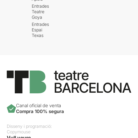
Entrades
Teatre
Goya
Entrades
Espai
Texas
Canal oficial de venta
Compra 100% segura
Disseny i programació:
Copymouse
Vull veure