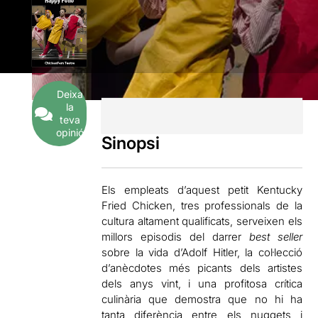
Deixa
la
teva
opinió
Sinopsi
Els empleats d’aquest petit Kentucky
Fried Chicken, tres professionals de la
cultura altament qualificats, serveixen els
millors episodis del darrer
best seller
sobre la vida d’Adolf Hitler, la col·lecció
d’anècdotes més picants dels artistes
dels anys vint, i una profitosa crítica
culinària que demostra que no hi ha
tanta diferència entre els nuggets i