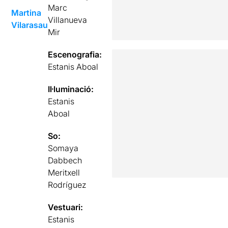
Marc
Martina
Villanueva
Vilarasau
Mir
Escenografia:
Estanis Aboal
Il·luminació:
Estanis
Aboal
So:
Somaya
Dabbech
Meritxell
Rodríguez
Vestuari:
Estanis