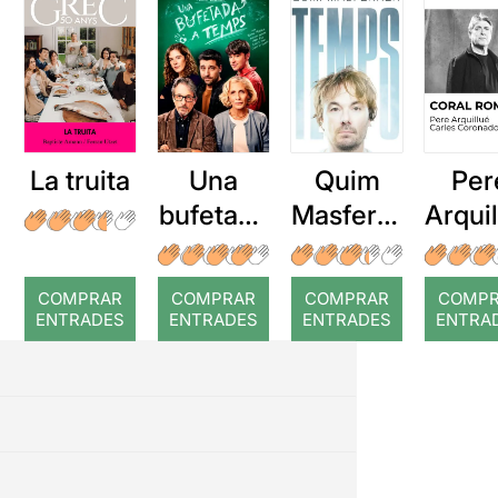
La truita
Una
Quim
Per
bufetada
Masferre
Arqui
a temps
r: Temps
: Cor
romp
COMPRAR
COMPRAR
COMPRAR
COMP
ENTRADES
ENTRADES
ENTRADES
ENTRA