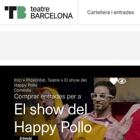
Cartellera i entrades
Descripció
Fitxa artística
Inici
»
Proximitat
,
Teatre
»
El show del
Happy Pollo
Comèdia
Comprar entrades per a
El show del
Happy Pollo