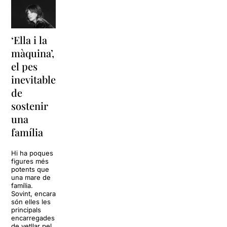
‘Ella i la
‘Sonrisas
Unes
màquina’,
y
vacances a
el pes
lágrimas’
‘Cancun’
inevitable
torna a
per
de
Barcelona
replantejar
sostenir
tota una
La música
una
vida
tornarà a
família
omplir la casa
dels Von
Sol, platja,
Trapp.
còctels i un
Hi ha poques
Sonrisas y
resort
figures més
lágrimas, un
paradisíac.
potents que
dels grans
L’escenari
una mare de
clàssics de la
sembla perfecte
família.
història del
per
Sovint, encara
teatre musical,
desconnectar
són elles les
arribarà al
de la rutina,
principals
Teatre Apolo
però una
encarregades
del 17 al […]
conversa
de vetllar pel