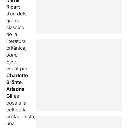
Maria
Ricart
d’un dels
grans
clàssics
de la
literatura
britànica,
Jane
Eyre
,
escrit per
Charlotte
Brönte
.
Ariadna
Gil
es
posa a la
pell de la
protagonista,
una