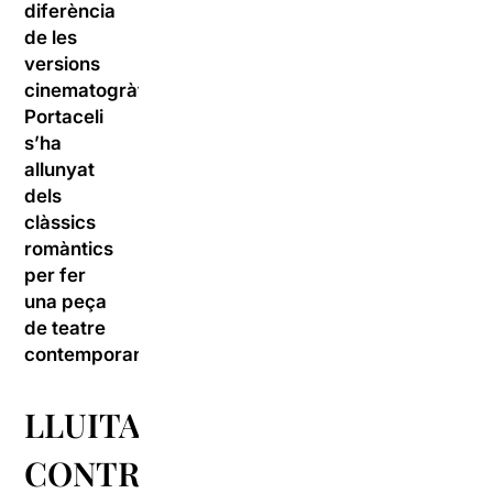
diferència
de les
versions
cinematogràfiques,
Portaceli
s’ha
allunyat
dels
clàssics
romàntics
per fer
una peça
de teatre
contemporani
.
LLUITA
CONTRA