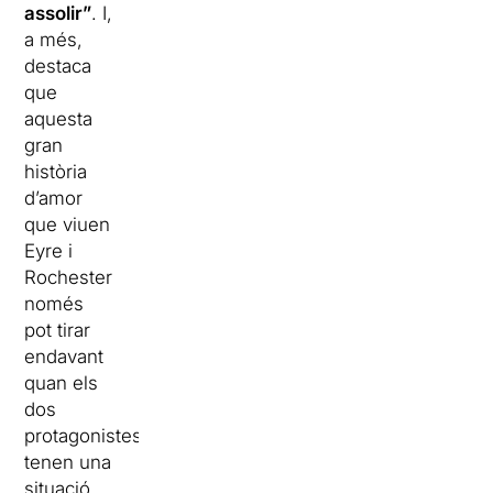
assolir”
. I,
a més,
destaca
que
aquesta
gran
història
d’amor
que viuen
Eyre i
Rochester
només
pot tirar
endavant
quan els
dos
protagonistes
tenen una
situació