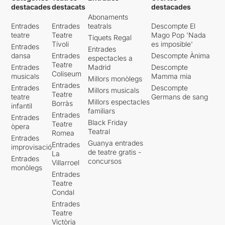
destacades
destacats
destacades
Abonaments
Entrades
Entrades
teatrals
Descompte El
teatre
Teatre
Mago Pop 'Nada
Tiquets Regal
Tívoli
es imposible'
Entrades
Entrades
dansa
Entrades
Descompte Ànima
espectacles a
Teatre
Entrades
Madrid
Descompte
Coliseum
musicals
Mamma mia
Millors monòlegs
Entrades
Entrades
Descompte
Millors musicals
Teatre
teatre
Germans de sang
Millors espectacles
Borràs
infantil
familiars
Entrades
Entrades
Black Friday
Teatre
òpera
Teatral
Romea
Entrades
Guanya entrades
Entrades
improvisació
de teatre gratis -
La
Entrades
concursos
Villarroel
monòlegs
Entrades
Teatre
Condal
Entrades
Teatre
Victòria