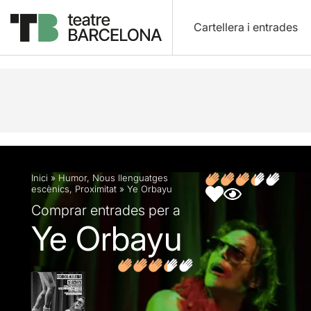
Cartellera i entrades
Descripció
Fitxa artística
Opinions
Inici
»
Humor
,
Nous llenguatges
escènics
,
Proximitat
»
Ye Orbayu
Comprar entrades per a
Ye Orbayu