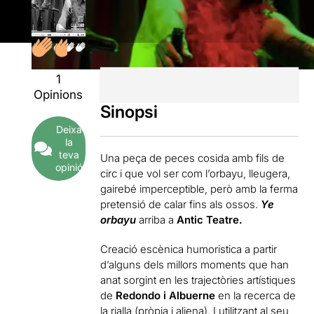
1
Opinions
Sinopsi
Deixa
la
teva
Una peça de peces cosida amb fils de
opinió
circ i que vol ser com l’orbayu, lleugera,
gairebé imperceptible, però amb la ferma
pretensió de calar fins als ossos.
Ye
orbayu
arriba a
Antic Teatre.
Creació escènica humoristica a partir
d’alguns dels millors moments que han
anat sorgint en les trajectòries artístiques
de
Redondo i Albuerne
en la recerca de
la rialla (
pròpia i aliena). I utilitzant al seu