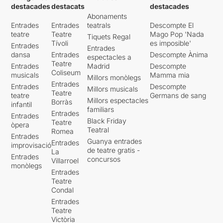
destacades
destacats
destacades
Abonaments
Entrades
Entrades
teatrals
Descompte El
teatre
Teatre
Mago Pop 'Nada
Tiquets Regal
Tívoli
es imposible'
Entrades
Entrades
dansa
Entrades
Descompte Ànima
espectacles a
Teatre
Entrades
Madrid
Descompte
Coliseum
musicals
Mamma mia
Millors monòlegs
Entrades
Entrades
Descompte
Millors musicals
Teatre
teatre
Germans de sang
Millors espectacles
Borràs
infantil
familiars
Entrades
Entrades
Black Friday
Teatre
òpera
Teatral
Romea
Entrades
Guanya entrades
Entrades
improvisació
de teatre gratis -
La
Entrades
concursos
Villarroel
monòlegs
Entrades
Teatre
Condal
Entrades
Teatre
Victòria