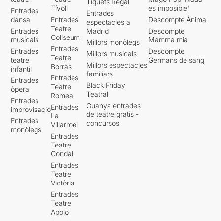
Tiquets Regal
Tívoli
es imposible'
Entrades
Entrades
dansa
Entrades
Descompte Ànima
espectacles a
Teatre
Entrades
Madrid
Descompte
Coliseum
musicals
Mamma mia
Millors monòlegs
Entrades
Entrades
Descompte
Millors musicals
Teatre
teatre
Germans de sang
Millors espectacles
Borràs
infantil
familiars
Entrades
Entrades
Black Friday
Teatre
òpera
Teatral
Romea
Entrades
Guanya entrades
Entrades
improvisació
de teatre gratis -
La
Entrades
concursos
Villarroel
monòlegs
Entrades
Teatre
Condal
Entrades
Teatre
Victòria
Entrades
Teatre
Apolo