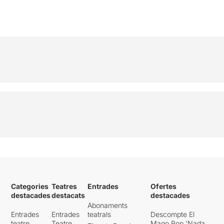
Categories
Teatres
Entrades
Ofertes
destacades
destacats
destacades
Abonaments
Entrades
Entrades
teatrals
Descompte El
teatre
Teatre
Mago Pop 'Nada