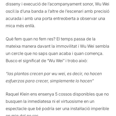
disseny i execució de l’acompanyament sonor, Wu Wei
oscil.la d’una banda a l’altre de l’escenari amb precisió
acurada i amb una porta entreoberta a observar una
mica més enllà.
Què fem quan no fem res? El temps passa de la
mateixa manera davant la immovilitat i Wu Wei sembla
un cercle que no saps quan acaba i quan comença.
Busco el significat de “Wu Wei” i trobo això:
“las plantas crecen por wu wei, es decir, no hacen
esfuerzos para crecer, simplemente lo hacen”
Raquel Klein ens ensenya 5 cossos disponibles que no
busquen la inmediatesa ni el virtuosisme en un
espectacle que bé podría ser una instal·lació imperible
en mig del no res.