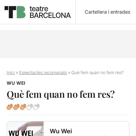
Cartellera i entrades
Inici
»
Espectacles recomanats
»
Què fem quan no fem res?
WU WEI
Què fem quan no fem res?
Wu Wei