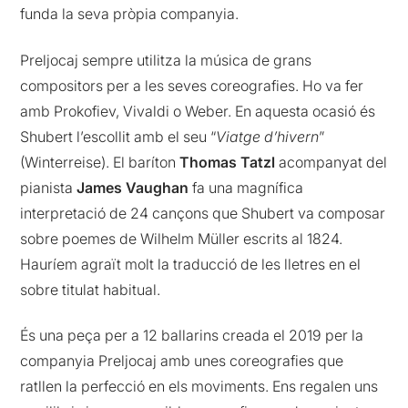
funda la seva pròpia companyia.
Preljocaj sempre utilitza la música de grans
compositors per a les seves coreografies. Ho va fer
amb Prokofiev, Vivaldi o Weber. En aquesta ocasió és
Shubert l’escollit amb el seu “
Viatge d’hivern
”
(Winterreise). El baríton
Thomas Tatzl
acompanyat del
pianista
James Vaughan
fa una magnífica
interpretació de 24 cançons que Shubert va composar
sobre poemes de Wilhelm Müller escrits al 1824.
Hauríem agraït molt la traducció de les lletres en el
sobre titulat habitual.
És una peça per a 12 ballarins creada el 2019 per la
companyia Preljocaj amb unes coreografies que
ratllen la perfecció en els moviments. Ens regalen uns