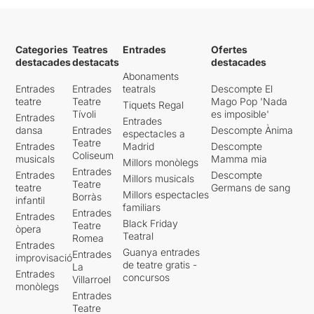
Categories
Teatres
Entrades
Ofertes
destacades
destacats
destacades
Abonaments
Entrades
Entrades
teatrals
Descompte El
teatre
Teatre
Mago Pop 'Nada
Tiquets Regal
Tívoli
es imposible'
Entrades
Entrades
dansa
Entrades
Descompte Ànima
espectacles a
Teatre
Entrades
Madrid
Descompte
Coliseum
musicals
Mamma mia
Millors monòlegs
Entrades
Entrades
Descompte
Millors musicals
Teatre
teatre
Germans de sang
Millors espectacles
Borràs
infantil
familiars
Entrades
Entrades
Black Friday
Teatre
òpera
Teatral
Romea
Entrades
Guanya entrades
Entrades
improvisació
de teatre gratis -
La
Entrades
concursos
Villarroel
monòlegs
Entrades
Teatre