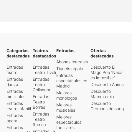
Categorías
Teatros
Entradas
Ofertas
destacadas
destacados
destacadas
Abonos teatrales
Entradas
Entradas
Descuento El
Tiquets regalo
teatro
Teatro Tívoli
Mago Pop 'Nada
Entradas
es imposible'
Entradas
Entradas
espectáculos en
danza
Teatro
Descuento Ànima
Madrid
Coliseum
Entradas
Descuento
Mejores
musicales
Entradas
Mamma mia
monólogos
Teatro
Entradas
Descuento
Mejores
Borrás
teatro infantil
Germans de sang
musicales
Entradas
Entradas
Mejores
Teatro
ópera
espectáculos
Romea
Entradas
familiares
Entradas La