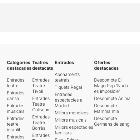
Categories
Teatres
Entrades
Ofertes
destacades
destacats
destacades
Abonaments
Entrades
Entrades
teatrals
Descompte El
teatre
Teatre
Mago Pop 'Nada
Tiquets Regal
Tívoli
es imposible'
Entrades
Entrades
dansa
Entrades
Descompte Ànima
espectacles a
Teatre
Entrades
Madrid
Descompte
Coliseum
musicals
Mamma mia
Millors monòlegs
Entrades
Entrades
Descompte
Millors musicals
Teatre
teatre
Germans de sang
Millors espectacles
Borràs
infantil
familiars
Entrades
Entrades
Black Friday