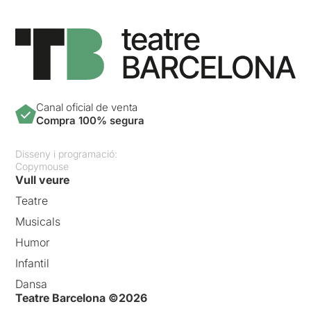
Canal oficial de venta
Compra 100% segura
Disseny i programació:
Copymouse
Vull veure
Teatre
Musicals
Humor
Infantil
Dansa
Teatre Barcelona ©2026