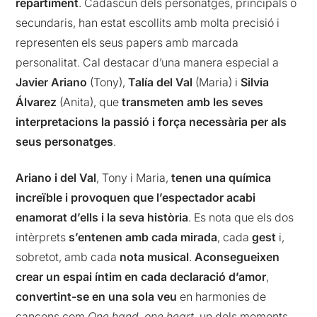
repartiment
. Cadascun dels personatges, principals o
secundaris, han estat escollits amb molta precisió i
representen els seus papers amb marcada
personalitat. Cal destacar d’una manera especial a
Javier Ariano
(Tony),
Talía del Val
(Maria) i
Silvia
Álvarez
(Anita), que
transmeten amb les seves
interpretacions la passió i força necessària per als
seus personatges
.
Ariano i del Val
, Tony i Maria,
tenen una química
increïble i provoquen que l’espectador acabi
enamorat d’ells i la seva història
. Es nota que els dos
intèrprets
s’entenen amb cada mirada
, cada
gest
i,
sobretot, amb cada
nota
musical
.
Aconsegueixen
crear un espai íntim en cada declaració d’amor
,
convertint-se en una sola veu
en harmonies de
cançons com
One hand, one heart
, un dels moments