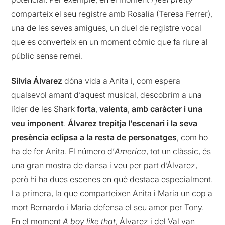
comparteix el seu registre amb Rosalía (Teresa Ferrer),
una de les seves amigues, un duel de registre vocal
que es converteix en un moment còmic que fa riure al
públic sense remei.
Silvia Álvarez
dóna vida a Anita i, com espera
qualsevol amant d’aquest musical, descobrim a una
líder de les Shark
forta
,
valenta
,
amb caràcter i una
veu imponent
.
Álvarez trepitja l’escenari i la seva
presència eclipsa a la resta de personatges
, com ho
ha de fer Anita. El número d’
America
, tot un clàssic, és
una gran mostra de dansa i veu per part d’Álvarez,
però hi ha dues escenes en què destaca especialment.
La primera, la que comparteixen Anita i Maria un cop a
mort Bernardo i Maria defensa el seu amor per Tony.
En el moment
A boy like that
, Álvarez i del Val van