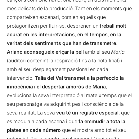
més delicats de la producció. Tant en els moments que
comparteixen escenari, com en aquells que
protagonitzen per lluir-se, desprenen un
treball molt
acurat en les interpretacions
,
en el tempos
,
en la
veritat dels sentiments que han de transmetre
.
Ariano aconsegueix eriçar la pell
amb el seu
Maria
(auditori contenint la respiració fins a la nota final) i
amb el seu desplegament passional en cada
intervenció.
Talía del Val transmet a la perfecció la
innocència i el despertar amorós de Maria
,
evoluciona la seva interpretació al mateix temps que el
seu personatge va adquirint pes i consciència de la
seva realitat. La seva
veu té un registre especial
, que
es modula a cada escena i que
fa emmudir a tota la
platea en cada número
que el mostra amb tot el seu
potencial. Per exemple, en el moment
I feel pretty