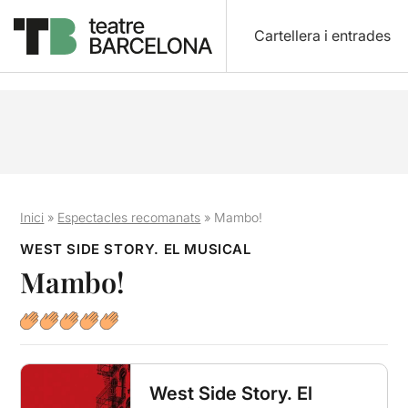
Cartellera i entrades
Inici
»
Espectacles recomanats
»
Mambo!
WEST SIDE STORY. EL MUSICAL
Mambo!
West Side Story. El