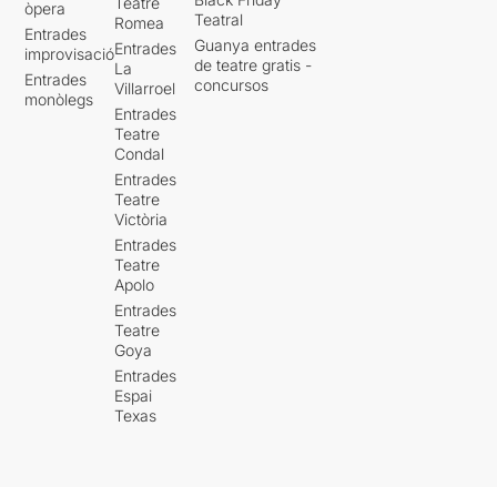
Teatre
òpera
Teatral
Romea
Entrades
Guanya entrades
Entrades
improvisació
de teatre gratis -
La
Entrades
concursos
Villarroel
monòlegs
Entrades
Teatre
Condal
Entrades
Teatre
Victòria
Entrades
Teatre
Apolo
Entrades
Teatre
Goya
Entrades
Espai
Texas