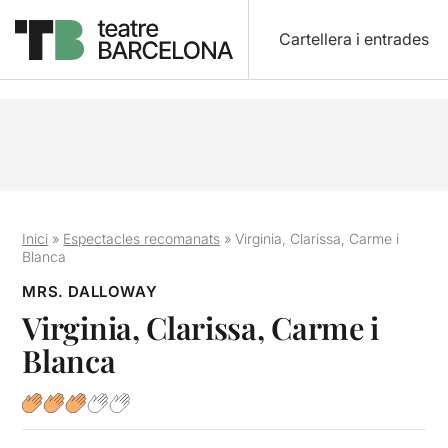
Cartellera i entrades
Inici
»
Espectacles recomanats
»
Virginia, Clarissa, Carme i
Blanca
MRS. DALLOWAY
Virginia, Clarissa, Carme i
Blanca