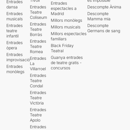
Tívoli
es imposible'
Entrades
Entrades
dansa
Entrades
Descompte Ànima
espectacles a
Teatre
Entrades
Madrid
Descompte
Coliseum
musicals
Mamma mia
Millors monòlegs
Entrades
Entrades
Descompte
Millors musicals
Teatre
teatre
Germans de sang
Millors espectacles
Borràs
infantil
familiars
Entrades
Entrades
Black Friday
Teatre
òpera
Teatral
Romea
Entrades
Guanya entrades
Entrades
improvisació
de teatre gratis -
La
Entrades
concursos
Villarroel
monòlegs
Entrades
Teatre
Condal
Entrades
Teatre
Victòria
Entrades
Teatre
Apolo
Entrades