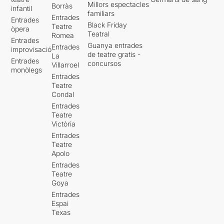
Millors espectacles
Borràs
infantil
familiars
Entrades
Entrades
Black Friday
Teatre
òpera
Teatral
Romea
Entrades
Guanya entrades
Entrades
improvisació
de teatre gratis -
La
Entrades
concursos
Villarroel
monòlegs
Entrades
Teatre
Condal
Entrades
Teatre
Victòria
Entrades
Teatre
Apolo
Entrades
Teatre
Goya
Entrades
Espai
Texas