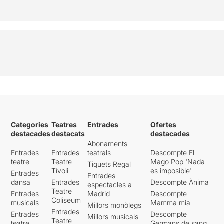
Categories
Teatres
Entrades
Ofertes
destacades
destacats
destacades
Abonaments
Entrades
Entrades
teatrals
Descompte El
teatre
Teatre
Mago Pop 'Nada
Tiquets Regal
Tívoli
es imposible'
Entrades
Entrades
dansa
Entrades
Descompte Ànima
espectacles a
Teatre
Entrades
Madrid
Descompte
Coliseum
musicals
Mamma mia
Millors monòlegs
Entrades
Entrades
Descompte
Millors musicals
Teatre
teatre
Germans de sang