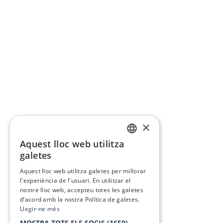
×
Aquest lloc web utilitza
CATALAN
galetes
SPANISH
Aquest lloc web utilitza galetes per millorar
l'experiència de l'usuari. En utilitzar el
nostre lloc web, accepteu totes les galetes
d’acord amb la nostra Política de galetes.
Llegir-ne més
MOSTRA TOTS ELS SOCIS
(1650) →