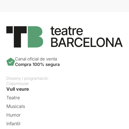
Canal oficial de venta
Compra 100% segura
Disseny i programació:
Copymouse
Vull veure
Teatre
Musicals
Humor
Infantil