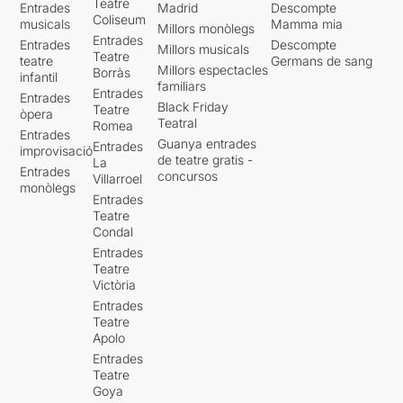
Teatre
Entrades
Madrid
Descompte
Coliseum
musicals
Mamma mia
Millors monòlegs
Entrades
Entrades
Descompte
Millors musicals
Teatre
teatre
Germans de sang
Millors espectacles
Borràs
infantil
familiars
Entrades
Entrades
Black Friday
Teatre
òpera
Teatral
Romea
Entrades
Guanya entrades
Entrades
improvisació
de teatre gratis -
La
Entrades
concursos
Villarroel
monòlegs
Entrades
Teatre
Condal
Entrades
Teatre
Victòria
Entrades
Teatre
Apolo
Entrades
Teatre
Goya