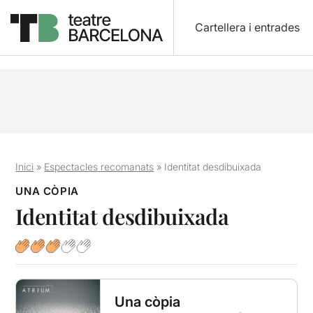
Cartellera i entrades
Inici
»
Espectacles recomanats
»
Identitat desdibuixada
UNA CÒPIA
Identitat desdibuixada
Una còpia