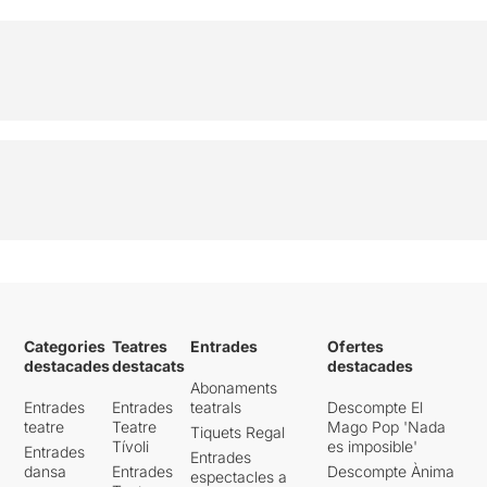
Categories
Teatres
Entrades
Ofertes
destacades
destacats
destacades
Abonaments
Entrades
Entrades
teatrals
Descompte El
teatre
Teatre
Mago Pop 'Nada
Tiquets Regal
Tívoli
es imposible'
Entrades
Entrades
dansa
Entrades
Descompte Ànima
espectacles a