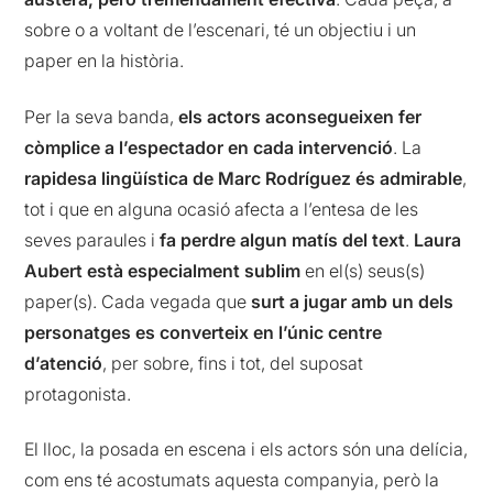
sobre o a voltant de l’escenari, té un objectiu i un
paper en la història.
Per la seva banda,
els actors aconsegueixen fer
còmplice a l’espectador en cada intervenció
. La
rapidesa lingüística de Marc Rodríguez és admirable
,
tot i que en alguna ocasió afecta a l’entesa de les
seves paraules i
fa perdre algun matís del text
.
Laura
Aubert està especialment sublim
en el(s) seus(s)
paper(s). Cada vegada que
surt a jugar amb un dels
personatges es converteix en l’únic centre
d’atenció
, per sobre, fins i tot, del suposat
protagonista.
El lloc, la posada en escena i els actors són una delícia,
com ens té acostumats aquesta companyia, però la