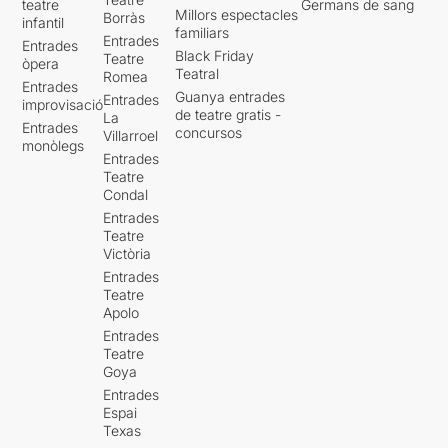
teatre
Germans de sang
Millors espectacles
Borràs
infantil
familiars
Entrades
Entrades
Black Friday
Teatre
òpera
Teatral
Romea
Entrades
Guanya entrades
Entrades
improvisació
de teatre gratis -
La
Entrades
concursos
Villarroel
monòlegs
Entrades
Teatre
Condal
Entrades
Teatre
Victòria
Entrades
Teatre
Apolo
Entrades
Teatre
Goya
Entrades
Espai
Texas