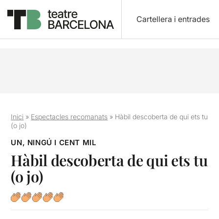
Cartellera i entrades
Inici
»
Espectacles recomanats
»
Hàbil descoberta de qui ets tu
(o jo)
UN, NINGÚ I CENT MIL
Hàbil descoberta de qui ets tu
(o jo)