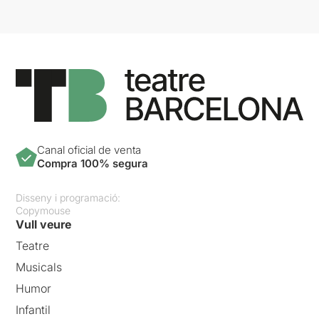
Canal oficial de venta
Compra 100% segura
Disseny i programació:
Copymouse
Vull veure
Teatre
Musicals
Humor
Infantil