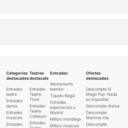
Categories
Teatres
Entrades
Ofertes
destacades
destacats
destacades
Abonaments
Entrades
Entrades
teatrals
Descompte El
teatre
Teatre
Mago Pop 'Nada
Tiquets Regal
Tívoli
es imposible'
Entrades
Entrades
dansa
Entrades
Descompte Ànima
espectacles a
Teatre
Entrades
Madrid
Descompte
Coliseum
musicals
Mamma mia
Millors monòlegs
Entrades
Entrades
Descompte
Millors musicals
Teatre