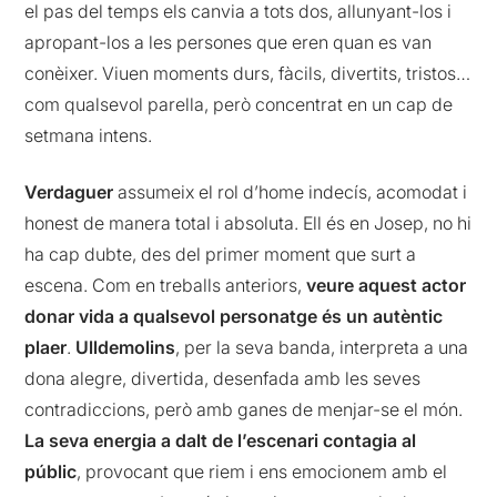
el pas del temps els canvia a tots dos, allunyant-los i
apropant-los a les persones que eren quan es van
conèixer. Viuen moments durs, fàcils, divertits, tristos…
com qualsevol parella, però concentrat en un cap de
setmana intens.
Verdaguer
assumeix el rol d’home indecís, acomodat i
honest de manera total i absoluta. Ell és en Josep, no hi
ha cap dubte, des del primer moment que surt a
escena. Com en treballs anteriors,
veure aquest actor
donar vida a qualsevol personatge és un autèntic
plaer
.
Ulldemolins
, per la seva banda, interpreta a una
dona alegre, divertida, desenfada amb les seves
contradiccions, però amb ganes de menjar-se el món.
La seva energia a dalt de l’escenari contagia al
públic
, provocant que riem i ens emocionem amb el