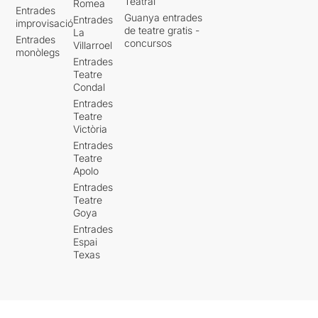
Teatral
Romea
Entrades
Guanya entrades
Entrades
improvisació
de teatre gratis -
La
Entrades
concursos
Villarroel
monòlegs
Entrades
Teatre
Condal
Entrades
Teatre
Victòria
Entrades
Teatre
Apolo
Entrades
Teatre
Goya
Entrades
Espai
Texas