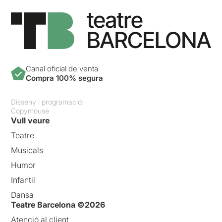
Canal oficial de venta
Compra 100% segura
Disseny i programació:
Copymouse
Vull veure
Teatre
Musicals
Humor
Infantil
Dansa
Teatre Barcelona ©2026
Atenció al client