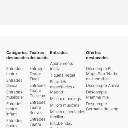
Categories
Teatres
Entrades
Ofertes
destacades
destacats
destacades
Abonaments
Entrades
Entrades
teatrals
Descompte El
teatre
Teatre
Mago Pop 'Nada
Tiquets Regal
Tívoli
es imposible'
Entrades
Entrades
dansa
Entrades
Descompte Ànima
espectacles a
Teatre
Entrades
Madrid
Descompte
Coliseum
musicals
Mamma mia
Millors monòlegs
Entrades
Entrades
Descompte
Millors musicals
Teatre
teatre
Germans de sang
Millors espectacles
Borràs
infantil
familiars
Entrades
Entrades
Black Friday
Teatre
òpera