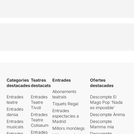
Categories
Teatres
Entrades
Ofertes
destacades
destacats
destacades
Abonaments
Entrades
Entrades
teatrals
Descompte El
teatre
Teatre
Mago Pop 'Nada
Tiquets Regal
Tívoli
es imposible'
Entrades
Entrades
dansa
Entrades
Descompte Ànima
espectacles a
Teatre
Entrades
Madrid
Descompte
Coliseum
musicals
Mamma mia
Millors monòlegs
Entrades
Entrades
Descompte