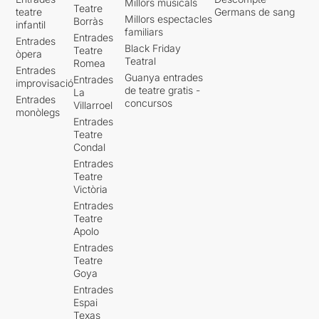
Millors musicals
Teatre
teatre
Germans de sang
Millors espectacles
Borràs
infantil
familiars
Entrades
Entrades
Black Friday
Teatre
òpera
Teatral
Romea
Entrades
Guanya entrades
Entrades
improvisació
de teatre gratis -
La
Entrades
concursos
Villarroel
monòlegs
Entrades
Teatre
Condal
Entrades
Teatre
Victòria
Entrades
Teatre
Apolo
Entrades
Teatre
Goya
Entrades
Espai
Texas