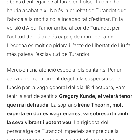
abans d’entregar-se al foraster. Potser Puccini ho
hauria acabat així. No és la crueltat de Turandot que
l’aboca a la mort sinó la incapacitat d’estimar. En la
versió d’Aleu, l’amor arriba al cor de Turandot per
l’actitud de Liú que és capaç de morir per amor.
L’escena és molt colpidora i l’acte de llibertat de Liú fa
més palesa l’esclavitud de Turandot.
Mereixen una atenció especial els cantants. Per un
canvi en el repartiment degut a la suspensió de la
funció per la vaga general del dia 18 d’octubre, vam
tenir la sort de sentir a
Gregory Kunde, el veterà tenor
que mai defrauda
. La soprano
Iréne Theorin, molt
experta en dones wagnerianes, va sobresortir amb
la seva vibrant i potent veu.
La rigidesa del
personatge de Turandot impedeix sempre que la
soprano pugui expressar-se amb el més mínim