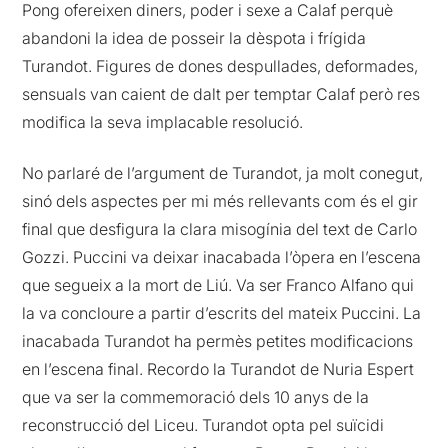
Pong ofereixen diners, poder i sexe a Calaf perquè
abandoni la idea de posseir la dèspota i frígida
Turandot. Figures de dones despullades, deformades,
sensuals van caient de dalt per temptar Calaf però res
modifica la seva implacable resolució.
No parlaré de l’argument de Turandot, ja molt conegut,
sinó dels aspectes per mi més rellevants com és el gir
final que desfigura la clara misogínia del text de Carlo
Gozzi. Puccini va deixar inacabada l’òpera en l’escena
que segueix a la mort de Liú. Va ser Franco Alfano qui
la va concloure a partir d’escrits del mateix Puccini. La
inacabada Turandot ha permès petites modificacions
en l’escena final. Recordo la Turandot de Nuria Espert
que va ser la commemoració dels 10 anys de la
reconstrucció del Liceu. Turandot opta pel suïcidi