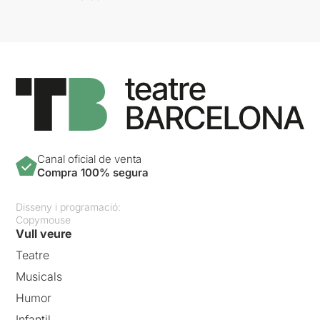
Canal oficial de venta
Compra 100% segura
Disseny i programació:
Copymouse
Vull veure
Teatre
Musicals
Humor
Infantil