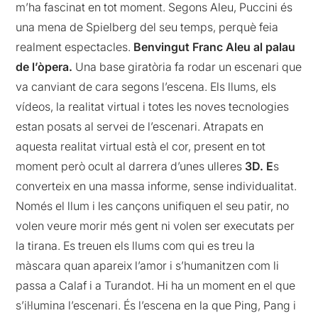
m’ha fascinat en tot moment. Segons Aleu, Puccini és
una mena de Spielberg del seu temps, perquè feia
realment espectacles.
Benvingut Franc Aleu al palau
de l’òpera.
Una base giratòria fa rodar un escenari que
va canviant de cara segons l’escena. Els llums, els
vídeos, la realitat virtual i totes les noves tecnologies
estan posats al servei de l’escenari. Atrapats en
aquesta realitat virtual està el cor, present en tot
moment però ocult al darrera d’unes ulleres
3D. E
s
converteix en una massa informe, sense individualitat.
Només el llum i les cançons unifiquen el seu patir, no
volen veure morir més gent ni volen ser executats per
la tirana. Es treuen els llums com qui es treu la
màscara quan apareix l’amor i s’humanitzen com li
passa a Calaf i a Turandot. Hi ha un moment en el que
s’il·lumina l’escenari. És l’escena en la que Ping, Pang i