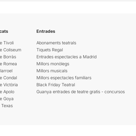
cats
Entrades
e Tívoli
Abonaments teatrals
re Coliseum
Tiquets Regal
e Borràs
Entrades espectacles a Madrid
re Romea
Millors monòlegs
larroel
Millors musicals
re Condal
Millors espectacles familiars
e Victòria
Black Friday Teatral
e Apolo
Guanya entrades de teatre gratis - concursos
re Goya
i Texas