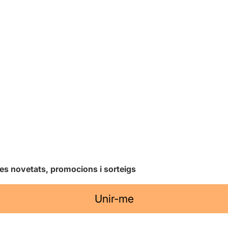
les novetats, promocions i sorteigs
Unir-me