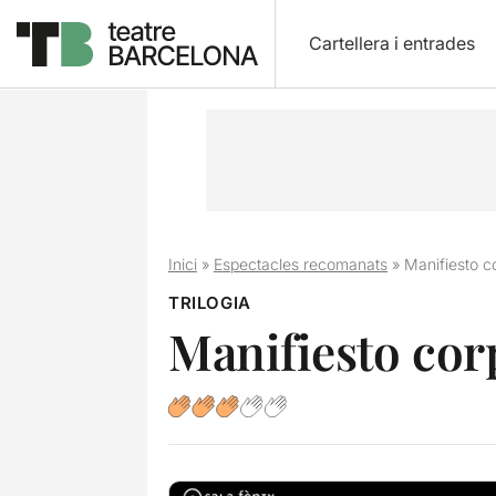
Cartellera i entrades
Inici
»
Espectacles recomanats
»
Manifiesto c
TRILOGIA
Manifiesto cor