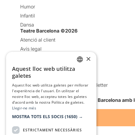
Humor
Infantil
Dansa
Teatre Barcelona ©2026
Atenció al client
Avís legal
×
Política de privacitat
Política de cookies
Aquest lloc web utilitza
CATALAN
galetes
Condicions d’ús
SPANISH
Comunicacions comercials i Newsletter
Aquest lloc web utilitza galetes per millorar
l'experiència de l'usuari. En utilitzar el
Anuncia’t
nostre lloc web, accepteu totes les galetes
Vull rebre la newsletter de Teatre Barcelona amb 
d’acord amb la nostra Política de galetes.
Llegir-ne més
MOSTRA TOTS ELS SOCIS
(1650) →
ESTRICTAMENT NECESSÀRIES