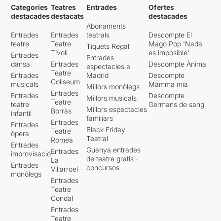
Categories
Teatres
Entrades
Ofertes
destacades
destacats
destacades
Abonaments
Entrades
Entrades
teatrals
Descompte El
teatre
Teatre
Mago Pop 'Nada
Tiquets Regal
Tívoli
es imposible'
Entrades
Entrades
dansa
Entrades
Descompte Ànima
espectacles a
Teatre
Entrades
Madrid
Descompte
Coliseum
musicals
Mamma mia
Millors monòlegs
Entrades
Entrades
Descompte
Millors musicals
Teatre
teatre
Germans de sang
Millors espectacles
Borràs
infantil
familiars
Entrades
Entrades
Black Friday
Teatre
òpera
Teatral
Romea
Entrades
Guanya entrades
Entrades
improvisació
de teatre gratis -
La
Entrades
concursos
Villarroel
monòlegs
Entrades
Teatre
Condal
Entrades
Teatre