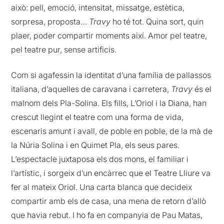
això: pell, emoció, intensitat, missatge, estètica,
sorpresa, proposta…
Travy
ho té tot. Quina sort, quin
plaer, poder compartir moments així. Amor pel teatre,
pel teatre pur, sense artificis.
Com si agafessin la identitat d’una família de pallassos
italiana, d’aquelles de caravana i carretera,
Travy
és el
malnom dels Pla-Solina. Els fills, L’Oriol i la Diana, han
crescut llegint el teatre com una forma de vida,
escenaris amunt i avall, de poble en poble, de la mà de
la Núria Solina i en Quimet Pla, els seus pares.
L’espectacle juxtaposa els dos mons, el familiar i
l’artístic, i sorgeix d’un encàrrec que el Teatre Lliure va
fer al mateix Oriol. Una carta blanca que decideix
compartir amb els de casa, una mena de retorn d’allò
que havia rebut. I ho fa en companyia de Pau Matas,