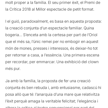
molt proper a la família. El seu primer èxit, el Premi de
la Crítica 2018 al Millor espectacle de petit format.
I el guió, paradoxalment, es basa en aquesta proposta:
la creació conjunta d’un espectacle familiar. Quina
bogeria… S’enceta amb la certesa per part de l’Oriol
que el més sa, l’únic remei per no embogir en aquest
món de mones, presses i interessos, és deixar-ho tot
per retornar a casa, a l’essència. Una primera escena
per recordar, per emmarcar. Una exhibició del clown
més pur.
Ja amb la família, la proposta de fer una creació
conjunta és ben rebuda i, amb entusiasme, cadascú hi
posa allò que té: l’anarquia d’una mare que relativitza
l’èxit perquè amaga la veritable felicitat; l’elegància i
alhora la crítica al teatre convencional per part del