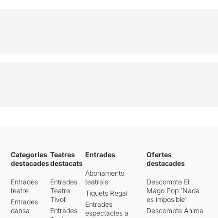
Categories
Teatres
Entrades
Ofertes
destacades
destacats
destacades
Abonaments
Entrades
Entrades
teatrals
Descompte El
teatre
Teatre
Mago Pop 'Nada
Tiquets Regal
Tívoli
es imposible'
Entrades
Entrades
dansa
Entrades
Descompte Ànima
espectacles a