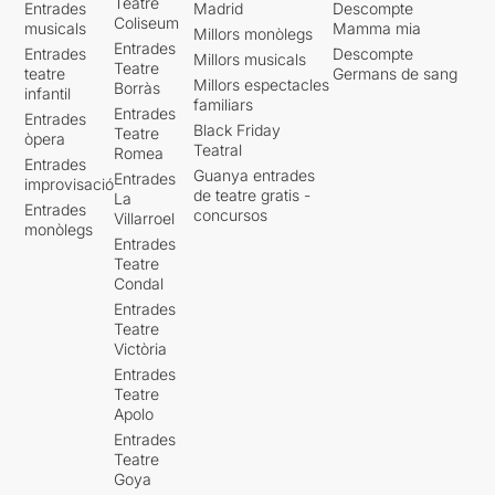
Teatre
Entrades
Madrid
Descompte
Coliseum
musicals
Mamma mia
Millors monòlegs
Entrades
Entrades
Descompte
Millors musicals
Teatre
teatre
Germans de sang
Millors espectacles
Borràs
infantil
familiars
Entrades
Entrades
Black Friday
Teatre
òpera
Teatral
Romea
Entrades
Guanya entrades
Entrades
improvisació
de teatre gratis -
La
Entrades
concursos
Villarroel
monòlegs
Entrades
Teatre
Condal
Entrades
Teatre
Victòria
Entrades
Teatre
Apolo
Entrades
Teatre
Goya