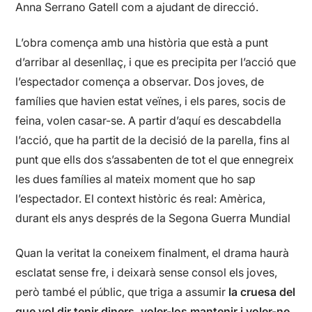
Anna Serrano Gatell com a ajudant de direcció.
L’obra comença amb una història que està a punt
d’arribar al desenllaç, i que es precipita per l’acció que
l’espectador comença a observar. Dos joves, de
famílies que havien estat veïnes, i els pares, socis de
feina, volen casar-se. A partir d’aquí es descabdella
l’acció, que ha partit de la decisió de la parella, fins al
punt que ells dos s’assabenten de tot el que ennegreix
les dues famílies al mateix moment que ho sap
l’espectador. El context històric és real: Amèrica,
durant els anys després de la Segona Guerra Mundial
Quan la veritat la coneixem finalment, el drama haurà
esclatat sense fre, i deixarà sense consol els joves,
però també el públic, que triga a assumir
la cruesa del
que vol dir tenir diners, voler-los mantenir i voler-ne