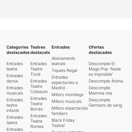
Categories
Teatres
Entrades
Ofertes
destacades
destacats
destacades
Abonaments
Entrades
Entrades
teatrals
Descompte El
teatre
Teatre
Mago Pop 'Nada
Tiquets Regal
Tívoli
es imposible'
Entrades
Entrades
dansa
Entrades
Descompte Ànima
espectacles a
Teatre
Entrades
Madrid
Descompte
Coliseum
musicals
Mamma mia
Millors monòlegs
Entrades
Entrades
Descompte
Millors musicals
Teatre
teatre
Germans de sang
Millors espectacles
Borràs
infantil
familiars
Entrades
Entrades
Black Friday
Teatre
òpera
Teatral
Romea
Entrades