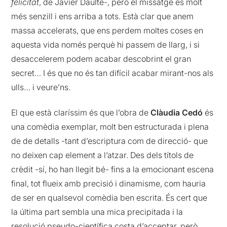
felicitat
, de Javier Daulte-, però el missatge és molt
més senzill i ens arriba a tots. Està clar que anem
massa accelerats, que ens perdem moltes coses en
aquesta vida només perquè hi passem de llarg, i si
desaccelerem podem acabar descobrint el gran
secret… I és que no és tan difícil acabar mirant-nos als
ulls… i veure’ns.
El que està claríssim és que l’obra de
Clàudia Cedó
és
una comèdia exemplar, molt ben estructurada i plena
de de detalls -tant d’escriptura com de direcció- que
no deixen cap element a l’atzar. Des dels títols de
crèdit -sí, ho han llegit bé- fins a la emocionant escena
final, tot flueix amb precisió i dinamisme, com hauria
de ser en qualsevol comèdia ben escrita. És cert que
la última part sembla una mica precipitada i la
resolució pseudo-científica costa d’acceptar, però