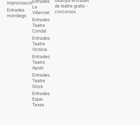
Guanya entrades
Entrades
improvisació
de teatre gratis -
La
Entrades
concursos
Villarroel
monòlegs
Entrades
Teatre
Condal
Entrades
Teatre
Victòria
Entrades
Teatre
Apolo
Entrades
Teatre
Goya
Entrades
Espai
Texas