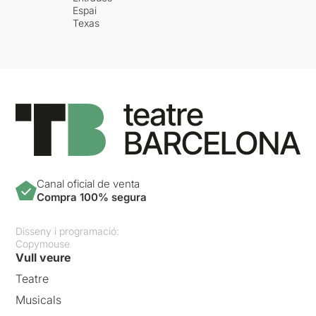
Espai
Texas
Canal oficial de venta
Compra 100% segura
Disseny i programació:
Copymouse
Vull veure
Teatre
Musicals