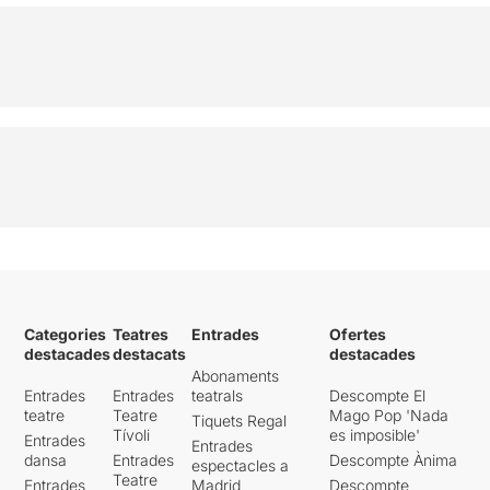
Categories
Teatres
Entrades
Ofertes
destacades
destacats
destacades
Abonaments
Entrades
Entrades
teatrals
Descompte El
teatre
Teatre
Mago Pop 'Nada
Tiquets Regal
Tívoli
es imposible'
Entrades
Entrades
dansa
Entrades
Descompte Ànima
espectacles a
Teatre
Entrades
Madrid
Descompte