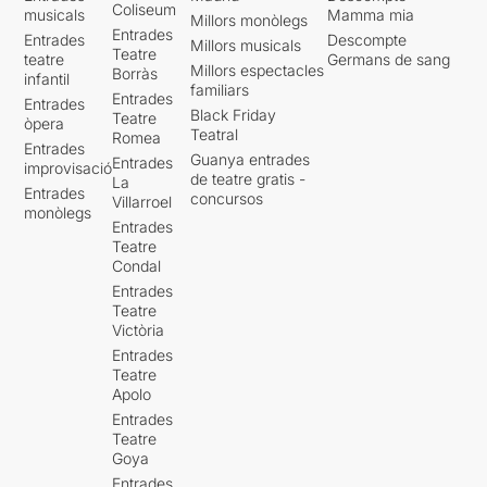
Coliseum
musicals
Mamma mia
Millors monòlegs
Entrades
Entrades
Descompte
Millors musicals
Teatre
teatre
Germans de sang
Millors espectacles
Borràs
infantil
familiars
Entrades
Entrades
Black Friday
Teatre
òpera
Teatral
Romea
Entrades
Guanya entrades
Entrades
improvisació
de teatre gratis -
La
Entrades
concursos
Villarroel
monòlegs
Entrades
Teatre
Condal
Entrades
Teatre
Victòria
Entrades
Teatre
Apolo
Entrades
Teatre
Goya
Entrades