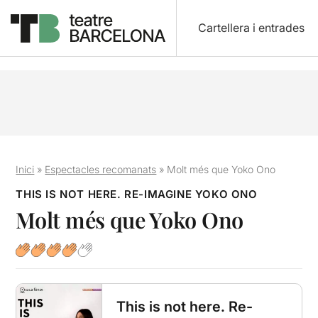
Cartellera i entrades
Inici
»
Espectacles recomanats
»
Molt més que Yoko Ono
THIS IS NOT HERE. RE-IMAGINE YOKO ONO
Molt més que Yoko Ono
This is not here. Re-