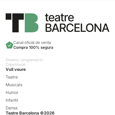
Canal oficial de venta
Compra 100% segura
Disseny i programació:
Copymouse
Vull veure
Teatre
Musicals
Humor
Infantil
Dansa
Teatre Barcelona ©2026