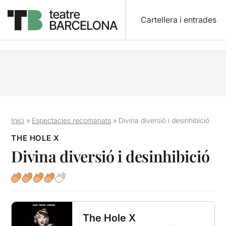
Cartellera i entrades
Inici
»
Espectacles recomanats
»
Divina diversió i desinhibició
THE HOLE X
Divina diversió i desinhibició
The Hole X