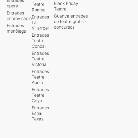
Entrades
Black Friday
Teatre
òpera
Teatral
Romea
Entrades
Guanya entrades
Entrades
improvisació
de teatre gratis -
La
Entrades
concursos
Villarroel
monòlegs
Entrades
Teatre
Condal
Entrades
Teatre
Victòria
Entrades
Teatre
Apolo
Entrades
Teatre
Goya
Entrades
Espai
Texas