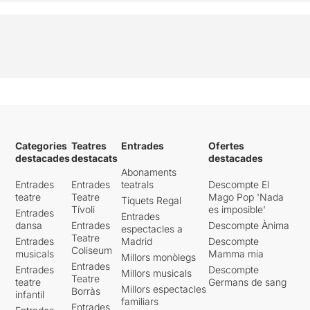
Categories
Teatres
Entrades
Ofertes
destacades
destacats
destacades
Abonaments
Entrades
Entrades
teatrals
Descompte El
teatre
Teatre
Mago Pop 'Nada
Tiquets Regal
Tívoli
es imposible'
Entrades
Entrades
dansa
Entrades
Descompte Ànima
espectacles a
Teatre
Entrades
Madrid
Descompte
Coliseum
musicals
Mamma mia
Millors monòlegs
Entrades
Entrades
Descompte
Millors musicals
Teatre
teatre
Germans de sang
Millors espectacles
Borràs
infantil
familiars
Entrades