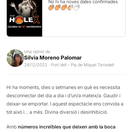
No hi ha noves dates confirmades
Una opinió de
Sílvia Moreno Palomar
28/12/2022 · Port Vell – Pla de Miquel Tarradell
Hi ha moments, dies o setmanes en què es necessita
desconnectar del dia a dia i d’un/a mateix/a. Gaudir i
deixar-se emportar. I aquest espectacle ens convida a
tot això i… a més. Divina diversió i desinhibició.
Amb
números increïbles que deixen amb la boca