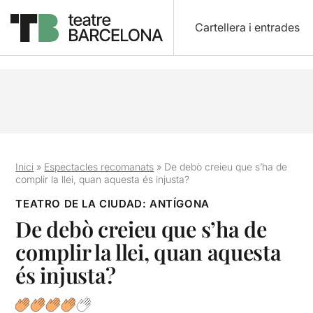
Cartellera i entrades
Inici
»
Espectacles recomanats
»
De debò creieu que s’ha de
complir la llei, quan aquesta és injusta?
TEATRO DE LA CIUDAD: ANTÍGONA
De debò creieu que s’ha de
complir la llei, quan aquesta
és injusta?