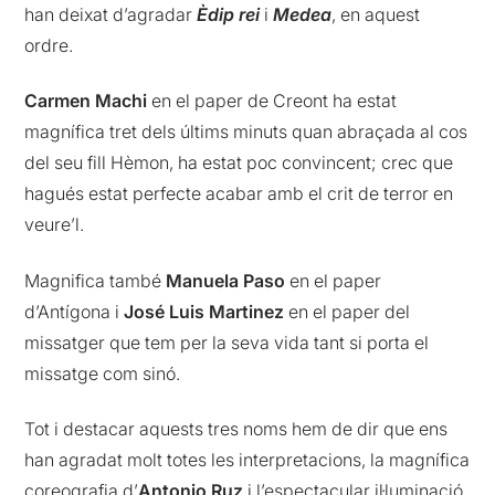
han deixat d’agradar
Èdip rei
i
Medea
, en aquest
ordre.
Carmen Machi
en el paper de Creont ha estat
magnífica tret dels últims minuts quan abraçada al cos
del seu fill Hèmon, ha estat poc convincent; crec que
hagués estat perfecte acabar amb el crit de terror en
veure’l.
Magnifica també
Manuela Paso
en el paper
d’Antígona i
José Luis Martinez
en el paper del
missatger que tem per la seva vida tant si porta el
missatge com sinó.
Tot i destacar aquests tres noms hem de dir que ens
han agradat molt totes les interpretacions, la magnífica
coreografia d’
Antonio Ruz
i l’espectacular il·luminació.