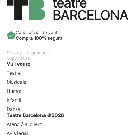
Canal oficial de venta
Compra 100% segura
Disseny i programació:
Copymouse
Vull veure
Teatre
Musicals
Humor
Infantil
Dansa
Teatre Barcelona ©2026
Atenció al client
Avís legal