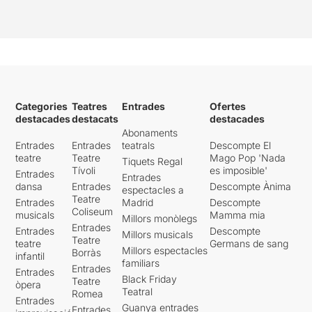
Categories
Teatres
Entrades
Ofertes
destacades
destacats
destacades
Abonaments
Entrades
Entrades
teatrals
Descompte El
teatre
Teatre
Mago Pop 'Nada
Tiquets Regal
Tívoli
es imposible'
Entrades
Entrades
dansa
Entrades
Descompte Ànima
espectacles a
Teatre
Entrades
Madrid
Descompte
Coliseum
musicals
Mamma mia
Millors monòlegs
Entrades
Entrades
Descompte
Millors musicals
Teatre
teatre
Germans de sang
Millors espectacles
Borràs
infantil
familiars
Entrades
Entrades
Black Friday
Teatre
òpera
Teatral
Romea
Entrades
Guanya entrades
Entrades