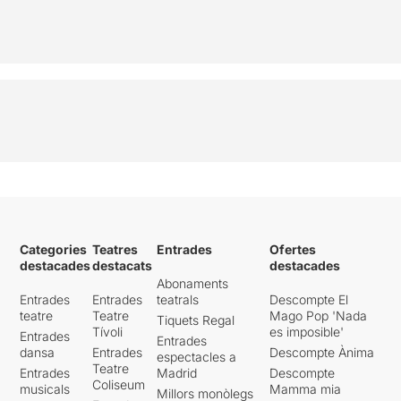
Categories
Teatres
Entrades
Ofertes
destacades
destacats
destacades
Abonaments
Entrades
Entrades
teatrals
Descompte El
teatre
Teatre
Mago Pop 'Nada
Tiquets Regal
Tívoli
es imposible'
Entrades
Entrades
dansa
Entrades
Descompte Ànima
espectacles a
Teatre
Entrades
Madrid
Descompte
Coliseum
musicals
Mamma mia
Millors monòlegs