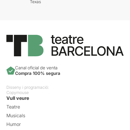
Texas
Canal oficial de venta
Compra 100% segura
Disseny i programació:
Copymouse
Vull veure
Teatre
Musicals
Humor