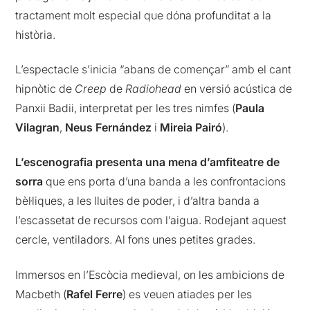
tractament molt especial que dóna profunditat a la
història.
L’espectacle s’inicia “abans de començar” amb el cant
hipnòtic de
Creep
de
Radiohead
en versió acústica de
Panxii Badii, interpretat per les tres nimfes (
Paula
Vilagran
,
Neus Fernández
i
Mireia Pairó
).
L’escenografia presenta una mena d’amfiteatre de
sorra
que ens porta d’una banda a les confrontacions
bèl·liques, a les lluites de poder, i d’altra banda a
l’escassetat de recursos com l’aigua. Rodejant aquest
cercle, ventiladors. Al fons unes petites grades.
Immersos en l’Escòcia medieval, on les ambicions de
Macbeth (
Rafel Ferre
) es veuen atiades per les