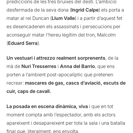
prediccions de les tres bruixes del destí. L’ambició
desfermada de la seva dona (
Ingrid Calpe
) els porta a
matar al rei Duncan (
Llum Valle
) i a partir d’aquest fet
es desencadenen els assassinats i persecucions per
aconseguir matar l’hereu legítim del tron, Malcolm
(
Eduard Serra
).
Un vestuari i attrezzo realment sorprenents
, de la
mà de
Nuri Tresserres
i
Anna del Barrio
, que ens
porten a l’ambient post-apocalíptic que pretenen
recrear:
mascares de gas, cascs d’aviació, escuts de
cuir, caps de cavall.
La posada en escena dinàmica, viva
i que en tot
moment compta amb l’espectador, amb els actors
apareixent i desapareixent per tota la sala i una batalla
final que, literalment, ens envolta.