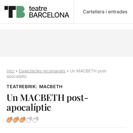
Cartellera i entrades
Inici
»
Espectacles recomanats
»
Un MACBETH post-
apocalíptic
TEATREBRIK: MACBETH
Un MACBETH post-
apocalíptic