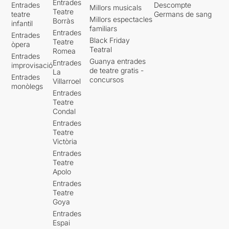
Entrades
Entrades
Descompte
Millors musicals
Teatre
teatre
Germans de sang
Millors espectacles
Borràs
infantil
familiars
Entrades
Entrades
Black Friday
Teatre
òpera
Teatral
Romea
Entrades
Guanya entrades
Entrades
improvisació
de teatre gratis -
La
Entrades
concursos
Villarroel
monòlegs
Entrades
Teatre
Condal
Entrades
Teatre
Victòria
Entrades
Teatre
Apolo
Entrades
Teatre
Goya
Entrades
Espai