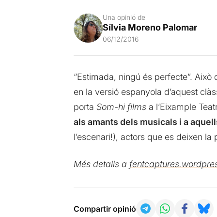
Una opinió de
Sílvia Moreno Palomar
06/12/2016
“Estimada, ningú és perfecte”. Això di
en la versió espanyola d’aquest clàssi
porta
Som-hi films
a l’Eixample Teat
als amants dels musicals i a aquel
l’escenari!), actors que es deixen la 
Més detalls a
fentcaptures.wordpre
Compartir opinió