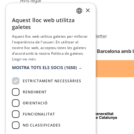
Avís legal
×
Política de privacitat
Política de cookies
Aquest lloc web utilitza
CATALAN
galetes
Condicions d’ús
SPANISH
Comunicacions comercials i Newsletter
Aquest lloc web utilitza galetes per millorar
l'experiència de l'usuari. En utilitzar el
Anuncia’t
nostre lloc web, accepteu totes les galetes
Vull rebre la newsletter de Teatre Barcelona amb 
d’acord amb la nostra Política de galetes.
Llegir-ne més
MOSTRA TOTS ELS SOCIS
(1650) →
ESTRICTAMENT NECESSÀRIES
RENDIMENT
ORIENTACIÓ
Amb el suport de
FUNCIONALITAT
NO CLASSIFICADES
Mitjà de comunicació associat a