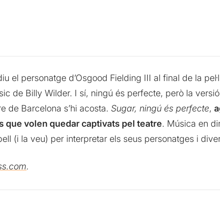
u el personatge d’Osgood Fielding III al final de la pel·
c de Billy Wilder. I sí, ningú és perfecte, però la versió
re de Barcelona s’hi acosta.
Sugar, ningú és perfecte
,
a
ls que volen quedar captivats pel teatre
. Música en di
pell (i la veu) per interpretar els seus personatges i div
ss.com
.