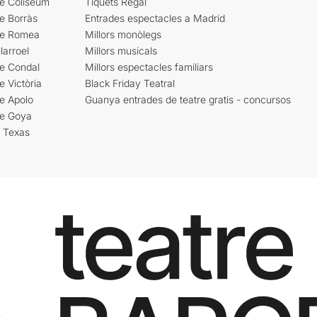
re Coliseum
Tiquets Regal
e Borràs
Entrades espectacles a Madrid
re Romea
Millors monòlegs
larroel
Millors musicals
re Condal
Millors espectacles familiars
e Victòria
Black Friday Teatral
e Apolo
Guanya entrades de teatre gratis - concursos
re Goya
i Texas