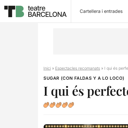
Cartellera i entrades
Inici
»
Espectacles recomanats
»
I qui és perf
SUGAR (CON FALDAS Y A LO LOCO)
I qui és perfect