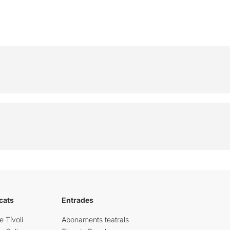
cats
Entrades
e Tívoli
Abonaments teatrals