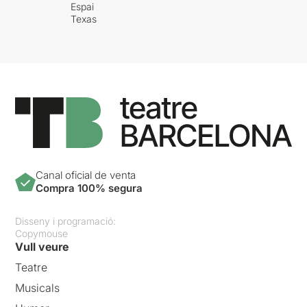
Espai
Texas
Canal oficial de venta
Compra 100% segura
Disseny i programació:
Copymouse
Vull veure
Teatre
Musicals