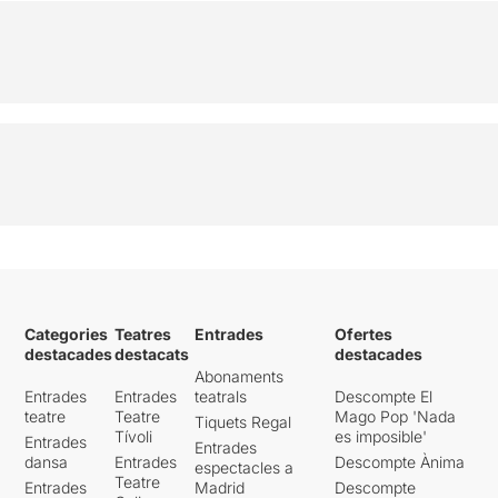
Categories
Teatres
Entrades
Ofertes
destacades
destacats
destacades
Abonaments
Entrades
Entrades
teatrals
Descompte El
teatre
Teatre
Mago Pop 'Nada
Tiquets Regal
Tívoli
es imposible'
Entrades
Entrades
dansa
Entrades
Descompte Ànima
espectacles a
Teatre
Entrades
Madrid
Descompte