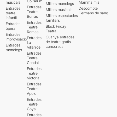
Coliseum
musicals
Mamma mia
Millors monòlegs
Entrades
Entrades
Descompte
Millors musicals
Teatre
teatre
Germans de sang
Millors espectacles
Borràs
infantil
familiars
Entrades
Entrades
Black Friday
Teatre
òpera
Teatral
Romea
Entrades
Guanya entrades
Entrades
improvisació
de teatre gratis -
La
Entrades
concursos
Villarroel
monòlegs
Entrades
Teatre
Condal
Entrades
Teatre
Victòria
Entrades
Teatre
Apolo
Entrades
Teatre
Goya
Entrades