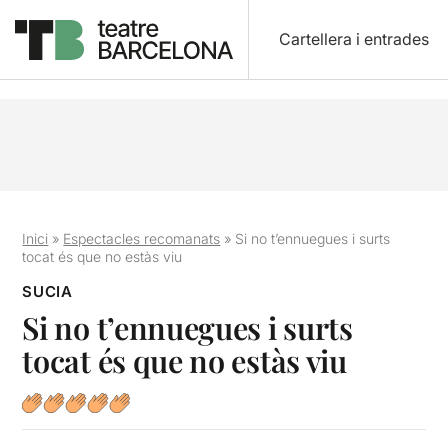
Cartellera i entrades
Inici
»
Espectacles recomanats
»
Si no t’ennuegues i surts
tocat és que no estàs viu
SUCIA
Si no t’ennuegues i surts
tocat és que no estàs viu