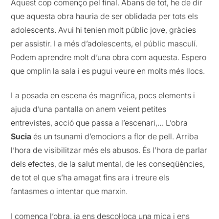
Aquest cop començo pel final. Abans de tot, he de dir
que aquesta obra hauria de ser oblidada per tots els
adolescents. Avui hi tenien molt públic jove, gràcies
per assistir. I a més d’adolescents, el públic masculí.
Podem aprendre molt d’una obra com aquesta. Espero
que omplin la sala i es pugui veure en molts més llocs.
La posada en escena és magnífica, pocs elements i
ajuda d’una pantalla on anem veient petites
entrevistes, acció que passa a l’escenari,… L’obra
Sucia
és un tsunami d’emocions a flor de pell. Arriba
l’hora de visibilitzar més els abusos. És l’hora de parlar
dels efectes, de la salut mental, de les conseqüències,
de tot el que s’ha amagat fins ara i treure els
fantasmes o intentar que marxin.
I comença l’obra, ja ens descol·loca una mica i ens