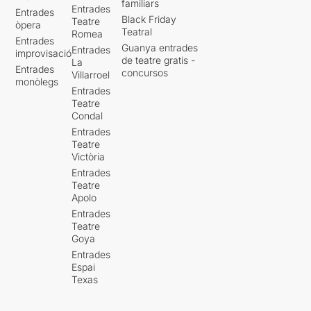
familiars
Entrades
Entrades
Black Friday
Teatre
òpera
Teatral
Romea
Entrades
Guanya entrades
Entrades
improvisació
de teatre gratis -
La
Entrades
concursos
Villarroel
monòlegs
Entrades
Teatre
Condal
Entrades
Teatre
Victòria
Entrades
Teatre
Apolo
Entrades
Teatre
Goya
Entrades
Espai
Texas