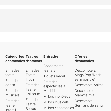
Categories
Teatres
Entrades
Ofertes
destacades
destacats
destacades
Abonaments
Entrades
Entrades
teatrals
Descompte El
teatre
Teatre
Mago Pop 'Nada
Tiquets Regal
Tívoli
es imposible'
Entrades
Entrades
dansa
Entrades
Descompte Ànima
espectacles a
Teatre
Entrades
Madrid
Descompte
Coliseum
musicals
Mamma mia
Millors monòlegs
Entrades
Entrades
Descompte
Millors musicals
Teatre
teatre
Germans de sang
Millors espectacles
Borràs
infantil