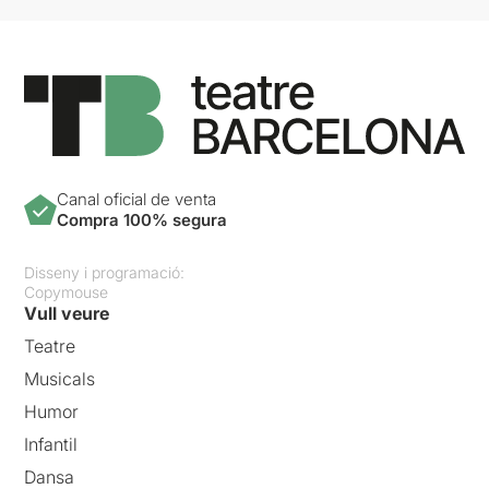
Canal oficial de venta
Compra 100% segura
Disseny i programació:
Copymouse
Vull veure
Teatre
Musicals
Humor
Infantil
Dansa