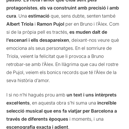
protagonistes
,
els va construint amb precisió i amb
cura
. Una
estimació
que, sens dubte, senten també
Albert Triola
i
Ramon Pujol
per en Bruno i l’Àlex. Com
si de la pròpia pell es tractés,
es
muden dalt de
l’escenari i ells desapareixen
, deixant-nos veure què
emociona als seus personatges. En el somriure de
Triola, veient la felicitat que li provoca a Bruno
retrobar-se amb l’Àlex. En llàgrima que cau del rostre
de Pujol, veiem els bonics records que té l’Àlex de la
seva història d’amor.
I si no n’hi hagués prou amb
un text i uns intèrprets
excel·lents
, en aquesta obra s’hi suma una
increïble
selecció musical que ens fa viatjar per Barcelona a
través de diferents èpoques
i moments, i una
escenografia exacta i adient
.