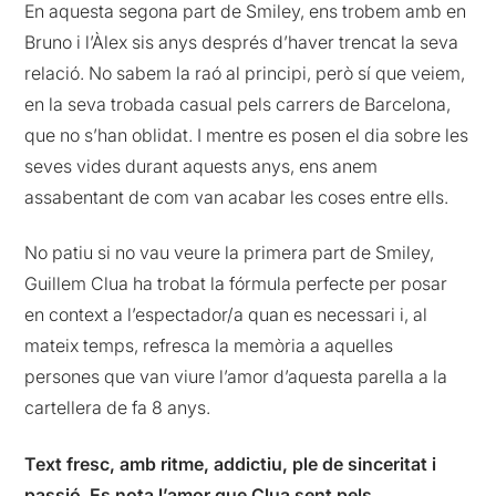
En aquesta segona part de Smiley, ens trobem amb en
Bruno i l’Àlex sis anys després d’haver trencat la seva
relació. No sabem la raó al principi, però sí que veiem,
en la seva trobada casual pels carrers de Barcelona,
que no s’han oblidat. I mentre es posen el dia sobre les
seves vides durant aquests anys, ens anem
assabentant de com van acabar les coses entre ells.
No patiu si no vau veure la primera part de Smiley,
Guillem Clua ha trobat la fórmula perfecte per posar
en context a l’espectador/a quan es necessari i, al
mateix temps, refresca la memòria a aquelles
persones que van viure l’amor d’aquesta parella a la
cartellera de fa 8 anys.
Text fresc, amb ritme, addictiu, ple de sinceritat i
passió
.
Es nota l’amor que Clua sent pels