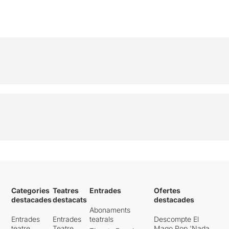
Categories
Teatres
Entrades
Ofertes
destacades
destacats
destacades
Abonaments
Entrades
Entrades
teatrals
Descompte El
teatre
Teatre
Mago Pop 'Nada