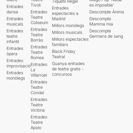
Tiquets Regal
Tívoli
es imposible'
Entrades
Entrades
dansa
Entrades
Descompte Ànima
espectacles a
Teatre
Entrades
Madrid
Descompte
Coliseum
musicals
Mamma mia
Millors monòlegs
Entrades
Entrades
Descompte
Millors musicals
Teatre
teatre
Germans de sang
Millors espectacles
Borràs
infantil
familiars
Entrades
Entrades
Black Friday
Teatre
òpera
Teatral
Romea
Entrades
Guanya entrades
Entrades
improvisació
de teatre gratis -
La
Entrades
concursos
Villarroel
monòlegs
Entrades
Teatre
Condal
Entrades
Teatre
Victòria
Entrades
Teatre
Apolo