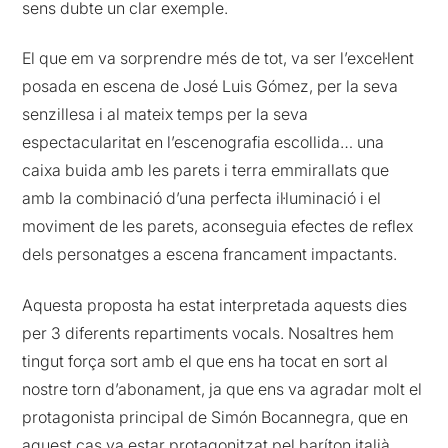
sens dubte un clar exemple.
El que em va sorprendre més de tot, va ser l’excel·lent
posada en escena de José Luis Gómez, per la seva
senzillesa i al mateix temps per la seva
espectacularitat en l’escenografia escollida… una
caixa buida amb les parets i terra emmirallats que
amb la combinació d’una perfecta il·luminació i el
moviment de les parets, aconseguia efectes de reflex
dels personatges a escena francament impactants.
Aquesta proposta ha estat interpretada aquests dies
per 3 diferents repartiments vocals. Nosaltres hem
tingut força sort amb el que ens ha tocat en sort al
nostre torn d’abonament, ja que ens va agradar molt el
protagonista principal de Simón Bocannegra, que en
aquest cas va estar protagonitzat pel baríton italià