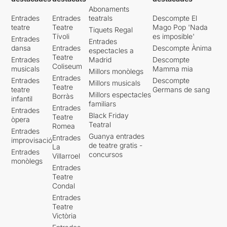
Abonaments
Entrades
Entrades
teatrals
Descompte El
teatre
Teatre
Mago Pop 'Nada
Tiquets Regal
Tívoli
es imposible'
Entrades
Entrades
dansa
Entrades
Descompte Ànima
espectacles a
Teatre
Entrades
Madrid
Descompte
Coliseum
musicals
Mamma mia
Millors monòlegs
Entrades
Entrades
Descompte
Millors musicals
Teatre
teatre
Germans de sang
Millors espectacles
Borràs
infantil
familiars
Entrades
Entrades
Black Friday
Teatre
òpera
Teatral
Romea
Entrades
Guanya entrades
Entrades
improvisació
de teatre gratis -
La
Entrades
concursos
Villarroel
monòlegs
Entrades
Teatre
Condal
Entrades
Teatre
Victòria