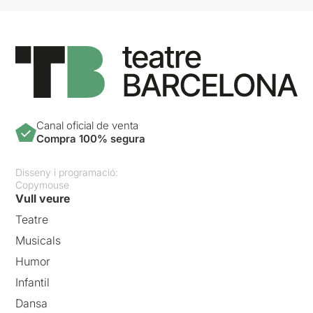
Canal oficial de venta
Compra 100% segura
Disseny i programació:
Copymouse
Vull veure
Teatre
Musicals
Humor
Infantil
Dansa