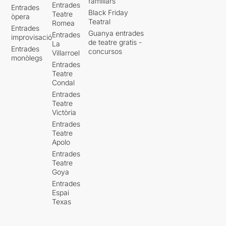
familiars
Entrades
Entrades
Black Friday
Teatre
òpera
Teatral
Romea
Entrades
Guanya entrades
Entrades
improvisació
de teatre gratis -
La
Entrades
concursos
Villarroel
monòlegs
Entrades
Teatre
Condal
Entrades
Teatre
Victòria
Entrades
Teatre
Apolo
Entrades
Teatre
Goya
Entrades
Espai
Texas