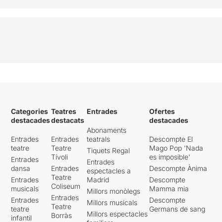
Categories
Teatres
Entrades
Ofertes
destacades
destacats
destacades
Abonaments
Entrades
Entrades
teatrals
Descompte El
teatre
Teatre
Mago Pop 'Nada
Tiquets Regal
Tívoli
es imposible'
Entrades
Entrades
dansa
Entrades
Descompte Ànima
espectacles a
Teatre
Entrades
Madrid
Descompte
Coliseum
musicals
Mamma mia
Millors monòlegs
Entrades
Entrades
Descompte
Millors musicals
Teatre
teatre
Germans de sang
Millors espectacles
Borràs
infantil