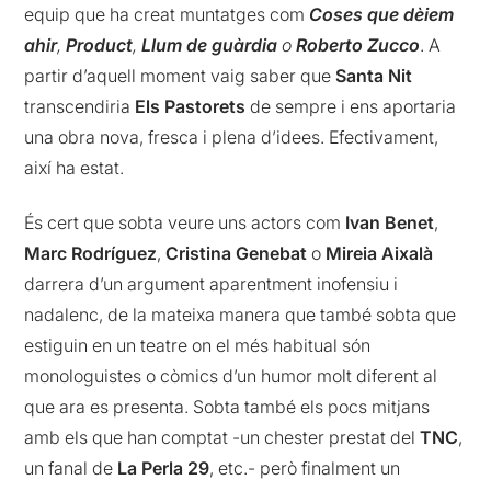
equip que ha creat muntatges com
Coses que dèiem
ahir
,
Product
,
Llum de guàrdia
o
Roberto Zucco
. A
partir d’aquell moment vaig saber que
Santa Nit
transcendiria
Els Pastorets
de sempre i ens aportaria
una obra nova, fresca i plena d’idees. Efectivament,
així ha estat.
És cert que sobta veure uns actors com
Ivan Benet
,
Marc Rodríguez
,
Cristina Genebat
o
Mireia Aixalà
darrera d’un argument aparentment inofensiu i
nadalenc, de la mateixa manera que també sobta que
estiguin en un teatre on el més habitual són
monologuistes o còmics d’un humor molt diferent al
que ara es presenta. Sobta també els pocs mitjans
amb els que han comptat -un chester prestat del
TNC
,
un fanal de
La Perla 29
, etc.- però finalment un