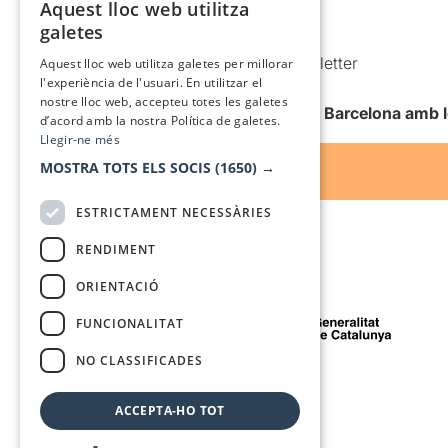
Política de cookies
Aquest lloc web utilitza
CATALAN
galetes
Condicions d’ús
SPANISH
Comunicacions comercials i Newsletter
Aquest lloc web utilitza galetes per millorar
l'experiència de l'usuari. En utilitzar el
Anuncia’t
nostre lloc web, accepteu totes les galetes
Vull rebre la newsletter de Teatre Barcelona amb 
d’acord amb la nostra Política de galetes.
Llegir-ne més
MOSTRA TOTS ELS SOCIS
(1650) →
ESTRICTAMENT NECESSÀRIES
RENDIMENT
ORIENTACIÓ
Amb el suport de
FUNCIONALITAT
NO CLASSIFICADES
Mitjà de comunicació associat a
ACCEPTA-HO TOT