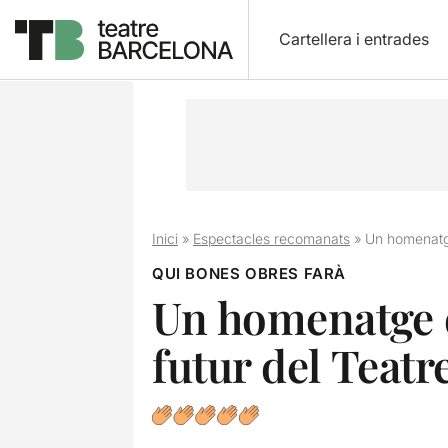
Cartellera i entrades
Inici
»
Espectacles recomanats
»
Un homenatge
QUI BONES OBRES FARÀ
Un homenatge d
futur del Teatr