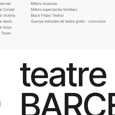
larroel
Millors musicals
re Condal
Millors espectacles familiars
e Victòria
Black Friday Teatral
e Apolo
Guanya entrades de teatre gratis - concursos
re Goya
i Texas