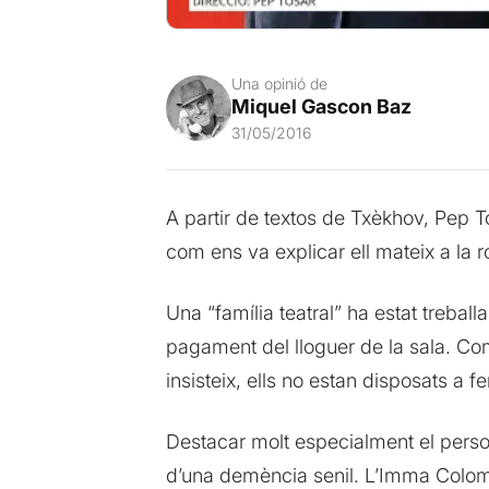
Una opinió de
Miquel Gascon Baz
31/05/2016
A partir de textos de Txèkhov, Pep To
com ens va explicar ell mateix a la
Una “família teatral” ha estat trebal
pagament del lloguer de la sala. Com
insisteix, ells no estan disposats a f
Destacar molt especialment el perso
d’una demència senil. L’Imma Colome