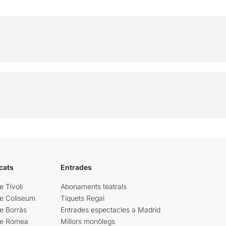
cats
Entrades
e Tívoli
Abonaments teatrals
re Coliseum
Tiquets Regal
e Borràs
Entrades espectacles a Madrid
re Romea
Millors monòlegs