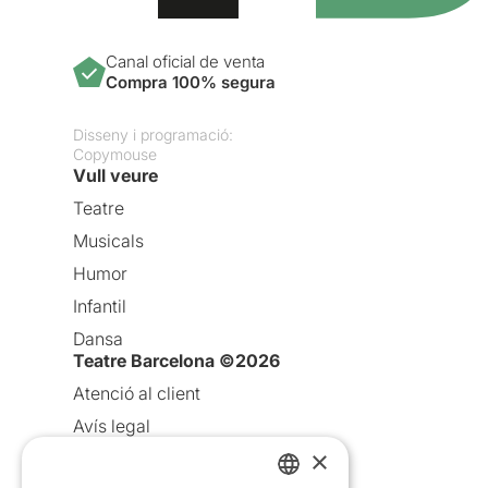
Canal oficial de venta
Compra 100% segura
Disseny i programació:
Copymouse
Vull veure
Teatre
Musicals
Humor
Infantil
Dansa
Teatre Barcelona ©2026
Atenció al client
Avís legal
×
Política de privacitat