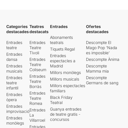
Categories
Teatres
Entrades
Ofertes
destacades
destacats
destacades
Abonaments
Entrades
Entrades
teatrals
Descompte El
teatre
Teatre
Mago Pop 'Nada
Tiquets Regal
Tívoli
es imposible'
Entrades
Entrades
dansa
Entrades
Descompte Ànima
espectacles a
Teatre
Entrades
Madrid
Descompte
Coliseum
musicals
Mamma mia
Millors monòlegs
Entrades
Entrades
Descompte
Millors musicals
Teatre
teatre
Germans de sang
Millors espectacles
Borràs
infantil
familiars
Entrades
Entrades
Black Friday
Teatre
òpera
Teatral
Romea
Entrades
Guanya entrades
Entrades
improvisació
de teatre gratis -
La
Entrades
concursos
Villarroel
monòlegs
Entrades