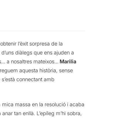
 obtenir l’èxit sorpresa de la
i d’uns diàlegs que ens ajuden a
rs… a nosaltres mateixos…
Marilia
creguem aquesta història, sense
ue s’està connectant amb
na mica massa en la resolució i acaba
anar tan enllà. L’epíleg m’hi sobra,