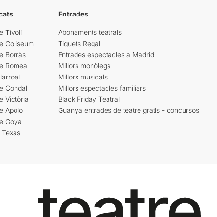
cats
Entrades
e Tívoli
Abonaments teatrals
re Coliseum
Tiquets Regal
e Borràs
Entrades espectacles a Madrid
re Romea
Millors monòlegs
larroel
Millors musicals
re Condal
Millors espectacles familiars
e Victòria
Black Friday Teatral
e Apolo
Guanya entrades de teatre gratis - concursos
re Goya
i Texas