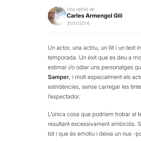
Una opinió de
Carles Armengol Gili
31/01/2014
Un actor, una actriu, un llit i un text 
temporada. Un èxit que es deu a molt
estimar i/o odiar uns personatges q
Samper
, i molt especialment els ac
estridències, sense carregar les tin
l’espectador.
L’única cosa que podríem trobar al t
resultant excessivament ambiciós. Se
tot i que és emotiu i deixa un nus -p