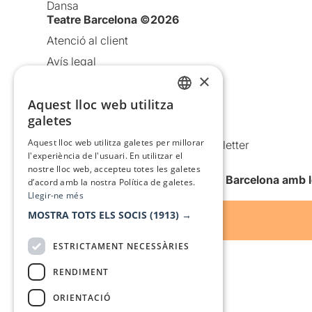
Dansa
Teatre Barcelona ©2026
Atenció al client
Avís legal
×
Política de privacitat
Política de cookies
Aquest lloc web utilitza
CATALAN
galetes
Condicions d’ús
SPANISH
Aquest lloc web utilitza galetes per millorar
Comunicacions comercials i Newsletter
l'experiència de l'usuari. En utilitzar el
Anuncia’t
nostre lloc web, accepteu totes les galetes
Vull rebre la newsletter de Teatre Barcelona amb 
d’acord amb la nostra Política de galetes.
Llegir-ne més
MOSTRA TOTS ELS SOCIS
(1913) →
ESTRICTAMENT NECESSÀRIES
RENDIMENT
ORIENTACIÓ
Amb el suport de