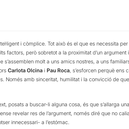
intel·ligent i còmplice. Tot això és el que es necessita per
s factors, però sobretot a la proximitat d’un argument 
ue s’assemblen molt a uns amics nostres, a uns familia
tors
Carlota Olcina
i
Pau Roca
, s’esforcen perquè ens 
tes. Només amb sinceritat, humilitat i la convicció de q
ext, posats a buscar-li alguna cosa, és que s’allarga u
nse revelar res de l’argument, només diré que no calia 
otser innecessari- a l’estómac.