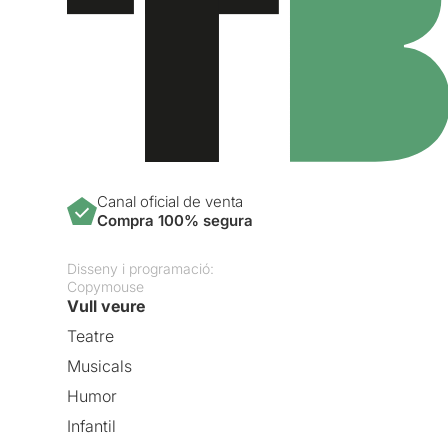
Canal oficial de venta
Compra 100% segura
Disseny i programació:
Copymouse
Vull veure
Teatre
Musicals
Humor
Infantil