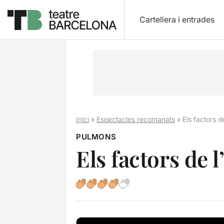
Cartellera i entrades
Inici
»
Espectacles recomanats
»
Els factors d
PULMONS
Els factors de l