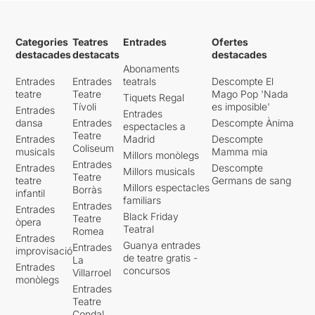
Categories
Teatres
Entrades
Ofertes
destacades
destacats
destacades
Abonaments
Entrades
Entrades
teatrals
Descompte El
teatre
Teatre
Mago Pop 'Nada
Tiquets Regal
Tívoli
es imposible'
Entrades
Entrades
dansa
Entrades
Descompte Ànima
espectacles a
Teatre
Entrades
Madrid
Descompte
Coliseum
musicals
Mamma mia
Millors monòlegs
Entrades
Entrades
Descompte
Millors musicals
Teatre
teatre
Germans de sang
Millors espectacles
Borràs
infantil
familiars
Entrades
Entrades
Black Friday
Teatre
òpera
Teatral
Romea
Entrades
Guanya entrades
Entrades
improvisació
de teatre gratis -
La
Entrades
concursos
Villarroel
monòlegs
Entrades
Teatre
Condal