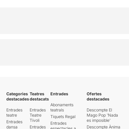
Categories
Teatres
Entrades
Ofertes
destacades
destacats
destacades
Abonaments
Entrades
Entrades
teatrals
Descompte El
teatre
Teatre
Mago Pop 'Nada
Tiquets Regal
Tívoli
es imposible'
Entrades
Entrades
dansa
Entrades
Descompte Ànima
espectacles a