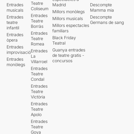
Teatre
Entrades
Madrid
Descompte
Coliseum
musicals
Mamma mia
Millors monòlegs
Entrades
Entrades
Descompte
Millors musicals
Teatre
teatre
Germans de sang
Millors espectacles
Borràs
infantil
familiars
Entrades
Entrades
Black Friday
Teatre
òpera
Teatral
Romea
Entrades
Guanya entrades
Entrades
improvisació
de teatre gratis -
La
Entrades
concursos
Villarroel
monòlegs
Entrades
Teatre
Condal
Entrades
Teatre
Victòria
Entrades
Teatre
Apolo
Entrades
Teatre
Goya