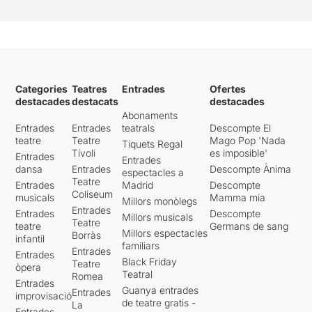
Categories
Teatres
Entrades
Ofertes
destacades
destacats
destacades
Abonaments
Entrades
Entrades
teatrals
Descompte El
teatre
Teatre
Mago Pop 'Nada
Tiquets Regal
Tívoli
es imposible'
Entrades
Entrades
dansa
Entrades
Descompte Ànima
espectacles a
Teatre
Entrades
Madrid
Descompte
Coliseum
musicals
Mamma mia
Millors monòlegs
Entrades
Entrades
Descompte
Millors musicals
Teatre
teatre
Germans de sang
Millors espectacles
Borràs
infantil
familiars
Entrades
Entrades
Black Friday
Teatre
òpera
Teatral
Romea
Entrades
Guanya entrades
Entrades
improvisació
de teatre gratis -
La
Entrades