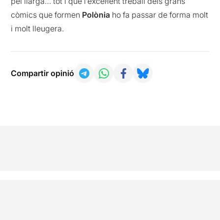
pèl llarga… tot i que l’excel·lent treball dels grans
còmics que formen
Polònia
ho fa passar de forma molt
i molt lleugera.
Compartir opinió