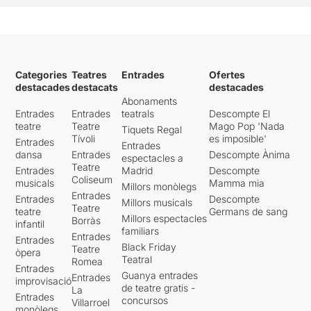
Categories
Teatres
Entrades
Ofertes
destacades
destacats
destacades
Abonaments
Entrades
Entrades
teatrals
Descompte El
teatre
Teatre
Mago Pop 'Nada
Tiquets Regal
Tívoli
es imposible'
Entrades
Entrades
dansa
Entrades
Descompte Ànima
espectacles a
Teatre
Entrades
Madrid
Descompte
Coliseum
musicals
Mamma mia
Millors monòlegs
Entrades
Entrades
Descompte
Millors musicals
Teatre
teatre
Germans de sang
Millors espectacles
Borràs
infantil
familiars
Entrades
Entrades
Black Friday
Teatre
òpera
Teatral
Romea
Entrades
Guanya entrades
Entrades
improvisació
de teatre gratis -
La
Entrades
concursos
Villarroel
monòlegs