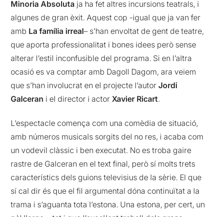
Minoria Absoluta
ja ha fet altres incursions teatrals, i
algunes de gran èxit. Aquest cop -igual que ja van fer
amb
La família irreal
– s’han envoltat de gent de teatre,
que aporta professionalitat i bones idees però sense
alterar l’estil inconfusible del programa. Si en l’altra
ocasió es va comptar amb Dagoll Dagom, ara veiem
que s’han involucrat en el projecte l’autor
Jordi
Galceran
i el director i actor
Xavier Ricart
.
L’espectacle comença com una comèdia de situació,
amb números musicals sorgits del no res, i acaba com
un vodevil clàssic i ben executat. No es troba gaire
rastre de Galceran en el text final, però sí molts trets
característics dels guions televisius de la sèrie. El que
sí cal dir és que el fil argumental dóna continuïtat a la
trama i s’aguanta tota l’estona. Una estona, per cert, un