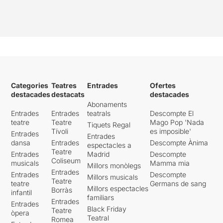
Categories
Teatres
Entrades
Ofertes
destacades
destacats
destacades
Abonaments
Entrades
Entrades
teatrals
Descompte El
teatre
Teatre
Mago Pop 'Nada
Tiquets Regal
Tívoli
es imposible'
Entrades
Entrades
dansa
Entrades
Descompte Ànima
espectacles a
Teatre
Entrades
Madrid
Descompte
Coliseum
musicals
Mamma mia
Millors monòlegs
Entrades
Entrades
Descompte
Millors musicals
Teatre
teatre
Germans de sang
Millors espectacles
Borràs
infantil
familiars
Entrades
Entrades
Black Friday
Teatre
òpera
Teatral
Romea