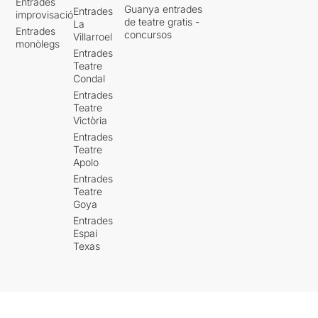
Entrades
Guanya entrades
Entrades
improvisació
de teatre gratis -
La
Entrades
concursos
Villarroel
monòlegs
Entrades
Teatre
Condal
Entrades
Teatre
Victòria
Entrades
Teatre
Apolo
Entrades
Teatre
Goya
Entrades
Espai
Texas