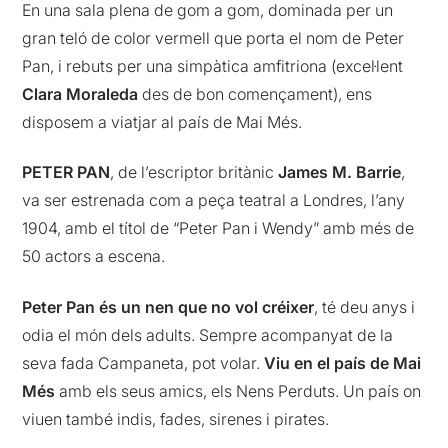
En una sala plena de gom a gom, dominada per un
gran teló de color vermell que porta el nom de Peter
Pan, i rebuts per una simpàtica amfitriona (excel·lent
Clara Moraleda
des de bon començament), ens
disposem a viatjar al país de Mai Més.
PETER PAN
, de l’escriptor britànic
James M. Barrie
,
va ser estrenada com a peça teatral a Londres, l’any
1904, amb el títol de “Peter Pan i Wendy” amb més de
50 actors a escena.
Peter Pan és un nen que no vol créixer
, té deu anys i
odia el món dels adults. Sempre acompanyat de la
seva fada Campaneta, pot volar.
Viu en el país de Mai
Més
amb els seus amics, els Nens Perduts. Un país on
viuen també indis, fades, sirenes i pirates.