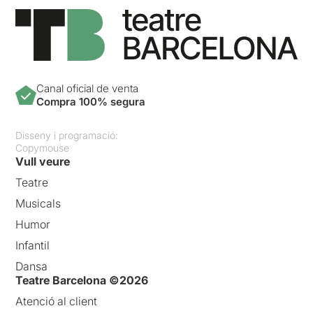
Canal oficial de venta
Compra 100% segura
Disseny i programació:
Copymouse
Vull veure
Teatre
Musicals
Humor
Infantil
Dansa
Teatre Barcelona ©2026
Atenció al client