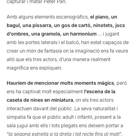
capturar i matar Peter Pan.
Amb alguns elements escenogràfics,
el piano, un
bagul, una pissarra, un gos de cartó, ninotets, jocs
d’ombres, una gramola, un harmonium
… i jugant
amb les portes laterals i el balcó, han estat capaços de
crear un món de fantasia on la imaginació ens fa veure
allò que els tres actors, d’una manera realment
magnífica ens expliquen.
Hauríem de mencionar molts moments màgics
, però
ens ha captivat molt especialment
l’escena de la
caseta de nines en miniatura
, on els tres actors
interactuen davant del públic. La seva naturalitat i
simpatia fa que el públic adult i infantil, present a la
sala jugui amb ells i tots plegats ens deixem portar a
“
la segona estrella a la dreta i tot recte fins al matí
”.